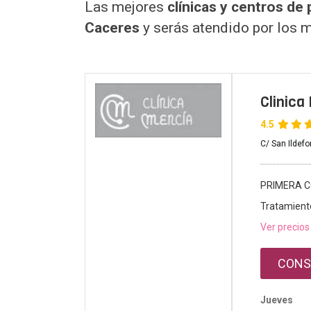
Las mejores
clínicas y centros d
Caceres
y serás atendido por los 
Clinica
4.5
C/ San Ildef
PRIMERA C
Tratamient
Ver precios
CONS
Jueves