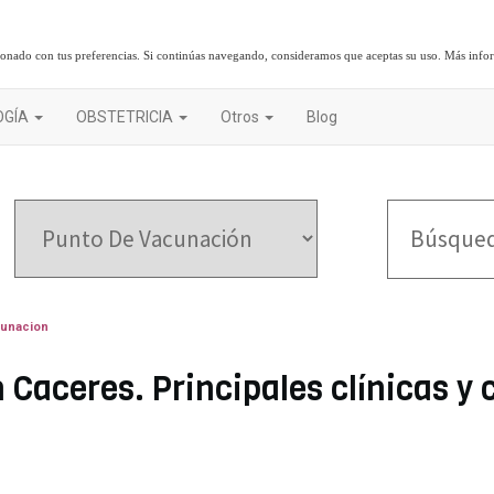
cionado con tus preferencias. Si continúas navegando, consideramos que aceptas su uso.
Más info
OGÍA
OBSTETRICIA
Otros
Blog
cunacion
Caceres. Principales clínicas y 