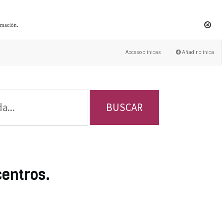
rmación
.
Acceso clínicas
Añadir clínica
BUSCAR
centros.