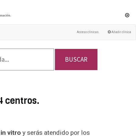
rmación
.
Acceso clínicas
Añadir clínica
BUSCAR
4 centros.
in vitro
y serás atendido por los