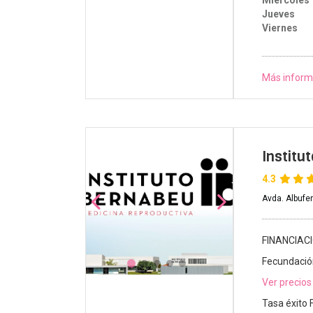
Jueves
Viernes
Más inform
Institu
4.3
Avda. Albufe
FINANCIAC
Fecundación
Ver precios
Tasa éxito 