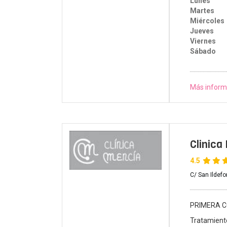
Lunes
Martes
Miércoles
Jueves
Viernes
Sábado
Más inform
Clinica
4.5
C/ San Ildef
PRIMERA C
Tratamient