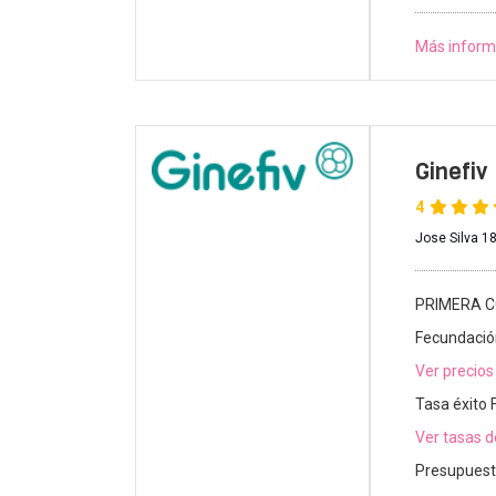
Más inform
Ginefiv
4
Jose Silva 1
PRIMERA C
Fecundación
Ver precios
Tasa éxito 
Ver tasas d
Presupuest