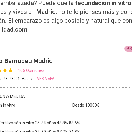
e embarazada? Puede que la
fecundación in vitro
es y vives en
Madrid
, no te lo pienses más y con
án. El embarazo es algo posible y natural que co
lidad.com
.
P
to Bernabeu Madrid
106 Opiniones
la, 48, 28001, Madrid
VER MAPA
IÓN A MEDIDA
 in vitro
Desde 10000€
Fertilización in vitro 25-34 años 43,8% 83,6%
Fertilización in vitro 35-39 años 37,2% 74,8%