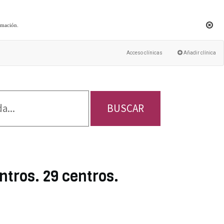
rmación
.
Acceso clínicas
Añadir clínica
BUSCAR
ntros. 29 centros.