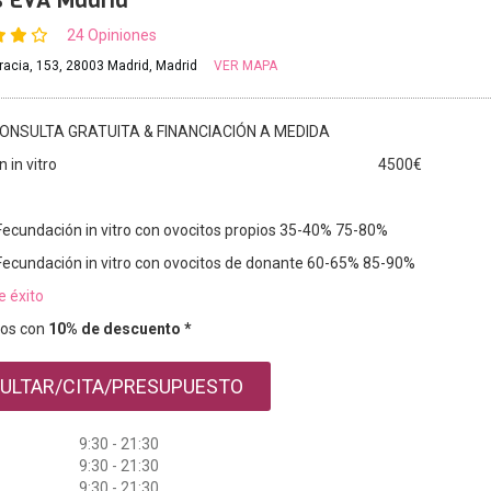
s EVA Madrid
24 Opiniones
racia, 153, 28003 Madrid, Madrid
VER MAPA
ONSULTA GRATUITA & FINANCIACIÓN A MEDIDA
 in vitro
4500€
Fecundación in vitro con ovocitos propios 35-40% 75-80%
Fecundación in vitro con ovocitos de donante 60-65% 85-90%
e éxito
os con
10% de descuento *
ULTAR/CITA/PRESUPUESTO
9:30 - 21:30
9:30 - 21:30
9:30 - 21:30