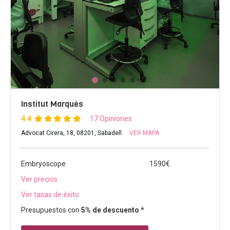
Institut Marquès
4.4
17 Opiniones
Advocat Cirera, 18, 08201, Sabadell
VER MAPA
Embryoscope
1590€
Ver precios
Ver tasas de éxito
Presupuestos con
5% de descuento *