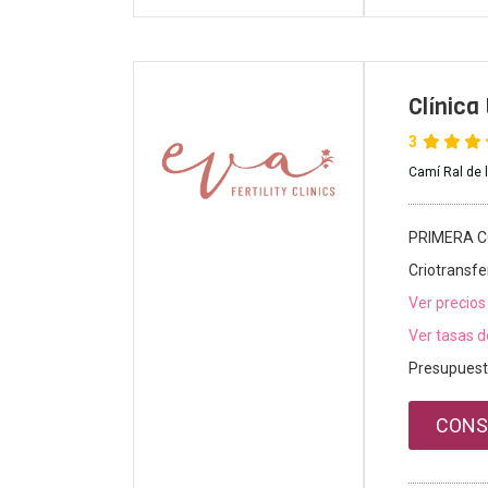
Clínic
3
Camí Ral de l
PRIMERA C
Criotransfe
Ver precios
Ver tasas d
Presupuest
CONS