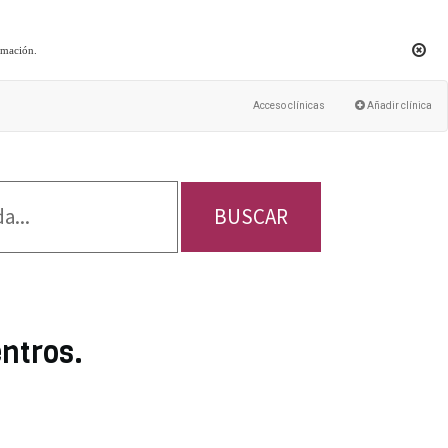
rmación
.
Acceso clínicas
Añadir clínica
BUSCAR
entros.