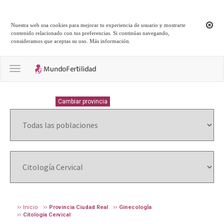
Nuestra web usa cookies para mejorar tu experiencia de usuario y mostrarte
contenido relacionado con tus preferencias. Si continúas navegando,
consideramos que aceptas su uso.
Más información
.
Toggle navigation
CIUDAD-REAL
Cambiar provincia
Inicio
Provincia Ciudad Real
GinecologÍa
Citología Cervical