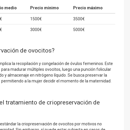
io medio
Precio minimo
Precio máximo
€
1500€
3500€
€
3000€
5000€
ervación de ovocitos?
mplica la recopilación y congelación de óvulos femeninos. Este
 para madurar múltiples ovocitos, luego una punción folicular
do y almacenaje en nitrógeno líquido. Se busca preservar la
, permitiendo a la mujer decidir el momento de la maternidad.
l tratamiento de criopreservación de
stándar la criopreservación de ovocitos por motivos no
rnidad. Sin embargo, sí puede estar cubierta en casos de