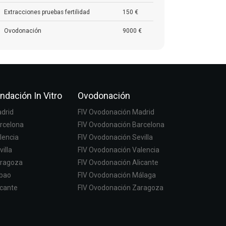
Extracciones pruebas fertilidad
150 €
Ovodonación
9000 €
ndación In Vitro
Ovodonación
adrid
FIV Ovodonación Madrid
arcelona
FIV Ovodonación Barcelona
lencia
FIV Ovodonación Sevilla
villa
FIV Ovodonación Valencia
aragoza
FIV Ovodonación Alicante
lbao
FIV Ovodonación Málaga
icante
FIV Ovodonación Zaragoza