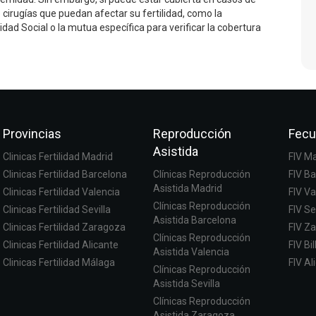
cirugías que puedan afectar su fertilidad, como la
dad Social o la mutua específica para verificar la cobertura
Provincias
Reproducción
Fecu
Asistida
Clinicas Fertilidad Madrid
FIV M
Clinicas Fertilidad Barcelona
Clínicas Reproducción
FIV B
Asistida Madrid
Clinicas Fertilidad Valencia
FIV Va
Clínicas Reproducción
Clinicas Fertilidad Sevilla
FIV Se
Asistida Barcelona
Clinicas Fertilidad Zaragoza
FIV Z
Clínicas Reproducción
Clinicas Fertilidad Alicante
FIV Bi
Asistida Valencia
Clinicas Fertilidad Málaga
FIV Al
Clínicas Reproducción
Asistida Sevilla
Clínicas Reproducción
Asistida Zaragoza