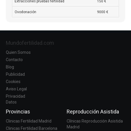
Extracciones pruebas fertilidad
150 €
Ovodonación
9000 €
Mundofertilidad.com
Quien Somos
Contacto
Blog
Publicidad
Cookies
Aviso Legal
Privacidad
Datos
Provincias
Reproducción Asistida
Clinicas Fertilidad Madrid
Clínicas Reproducción Asistida
Madrid
Clinicas Fertilidad Barcelona