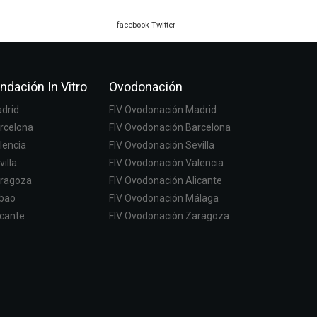
facebook
Twitter
ndación In Vitro
Ovodonación
adrid
FIV Ovodonación Madrid
arcelona
FIV Ovodonación Barcelona
lencia
FIV Ovodonación Sevilla
villa
FIV Ovodonación Valencia
aragoza
FIV Ovodonación Alicante
lbao
FIV Ovodonación Málaga
icante
FIV Ovodonación Zaragoza