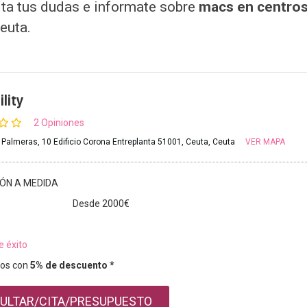
lta tus dudas e informate sobre
macs en centros 
euta.
lity
2 Opiniones
 Palmeras, 10 Edificio Corona Entreplanta 51001, Ceuta, Ceuta
VER MAPA
IÓN A MEDIDA
Desde 2000€
e éxito
os con
5% de descuento *
ULTAR/CITA/PRESUPUESTO