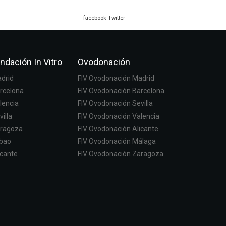
facebook
Twitter
ndación In Vitro
Ovodonación
adrid
FIV Ovodonación Madrid
arcelona
FIV Ovodonación Barcelona
lencia
FIV Ovodonación Sevilla
villa
FIV Ovodonación Valencia
aragoza
FIV Ovodonación Alicante
lbao
FIV Ovodonación Málaga
icante
FIV Ovodonación Zaragoza