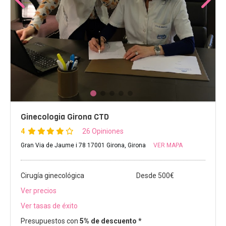
Ginecologia Girona CTD
4
26 Opiniones
Gran Via de Jaume i 78 17001 Girona, Girona
VER MAPA
Cirugía ginecológica
Desde 500€
Ver precios
Ver tasas de éxito
Presupuestos con
5% de descuento *