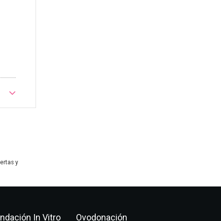
ertas y
ndación In Vitro
Ovodonación