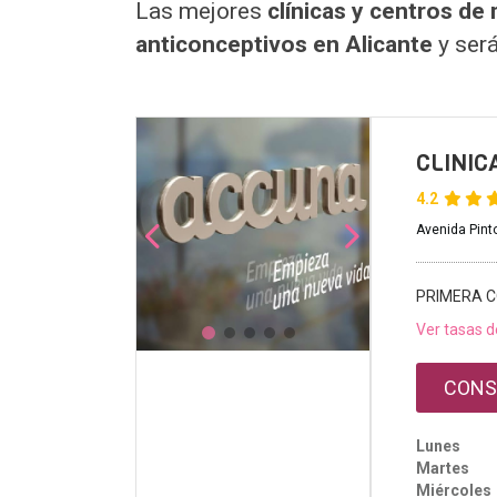
Las mejores
clínicas y centros de
anticonceptivos en Alicante
y será
CLINIC
4.2
Avenida Pinto
PRIMERA C
Ver tasas d
CONS
Lunes
Martes
Miércoles