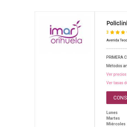
Policlí
3
Avenida Teod
PRIMERA C
Métodos an
Ver precios
Ver tasas d
CONS
Lunes
Martes
Miércoles