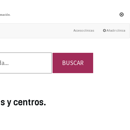
rmación
.
Acceso clínicas
Añadir clínica
BUSCAR
s y centros.