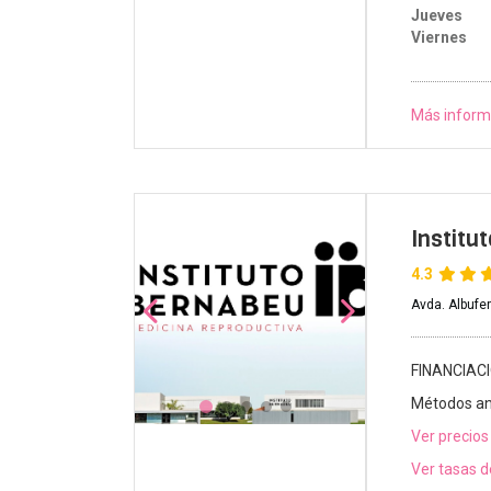
Jueves
Viernes
Más inform
Institu
4.3
Avda. Albufe
FINANCIAC
Métodos an
Ver precios
Ver tasas d