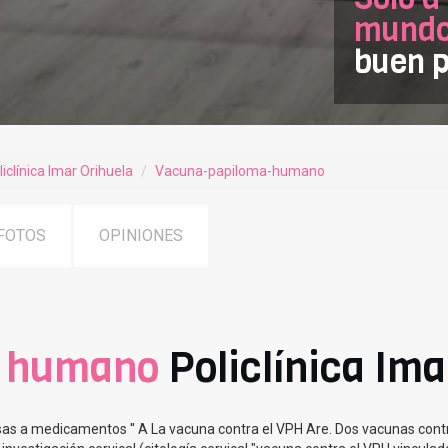
mundof
buen p
liclínica Imar Orihuela
Vacuna-papiloma-humano
FOTOS
OPINIONES
a humano
Policlínica Ima
sas a medicamentos '' A La vacuna contra el VPH Are. Dos vacunas contr