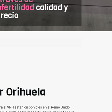
ertilidad
calidad y
recio
r Orihuela
a el VPH están disponibles en el Reino Unido: