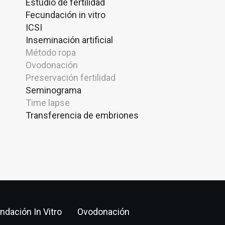
Estudio de fertilidad
Fecundación in vitro
ICSI
Inseminación artificial
Método ropa
Ovodonación
Preservación fertilidad
Seminograma
Time lapse
Transferencia de embriones
ndación In Vitro
Ovodonación