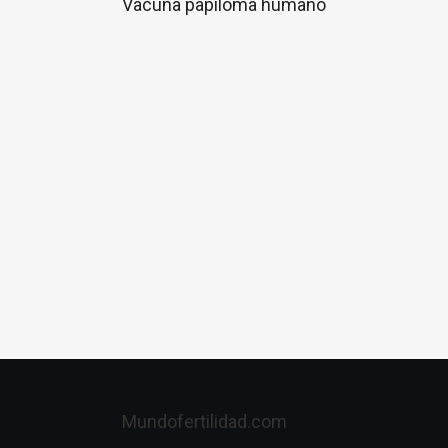
Vacuna papiloma humano
Mundofertilidad.com