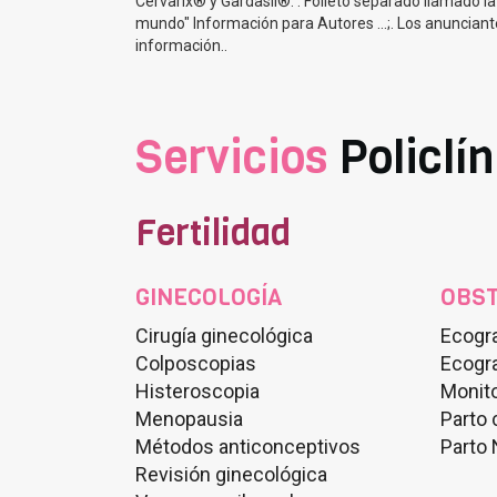
Cervarix® y Gardasil®. . Folleto separado llamado la 
mundo" Información para Autores ...;. Los anuncian
información..
Servicios
Policlí
Fertilidad
GINECOLOGÍA
OBST
Cirugía ginecológica
Ecogra
Colposcopias
Ecogra
Histeroscopia
Monito
Menopausia
Parto
Métodos anticonceptivos
Parto 
Revisión ginecológica