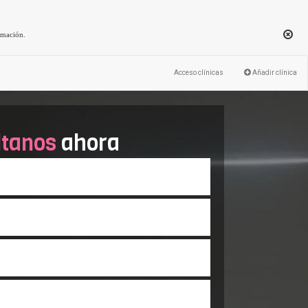
rmación
.
Acceso clínicas
Añadir clínica
ltanos
ahora