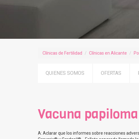
Clínicas de Fertilidad
Clínicas en Alicante
Po
QUIENES SOMOS
OFERTAS
Vacuna papilom
A: Aclarar que los informes sobre reacciones adver