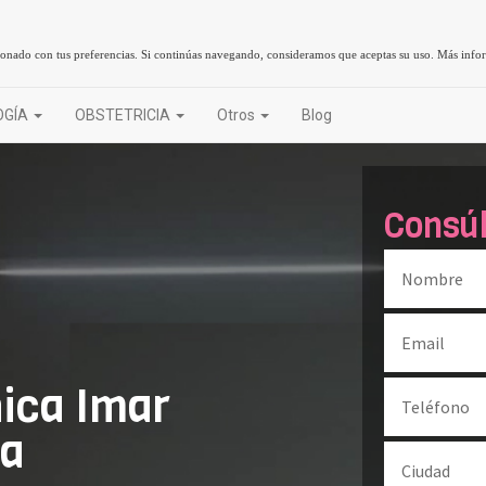
cionado con tus preferencias. Si continúas navegando, consideramos que aceptas su uso.
Más info
OGÍA
OBSTETRICIA
Otros
Blog
Consú
nica Imar
la