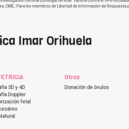
investigación cervical (citología cervical "vacuna contra el VPH vinculado
tes; CME;. Para los miembros de Libertad de Información de Respuesta 
nica Imar Orihuela
ETRICIA
Otros
fía 3D y 4D
Donación de óvulos
fía Doppler
rización fetal
 cesáreo
Natural