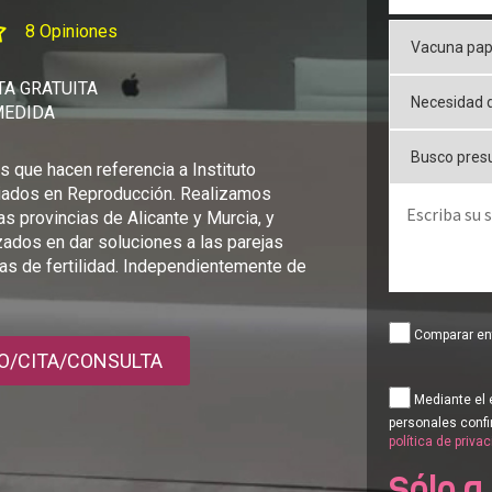
8 Opiniones
A GRATUITA
MEDIDA
 que hacen referencia a Instituto
iados en Reproducción. Realizamos
as provincias de Alicante y Murcia, y
ados en dar soluciones a las parejas
as de fertilidad. Independientemente de
Comparar ent
O/CITA/CONSULTA
Mediante el 
personales confi
política de priva
Sólo a