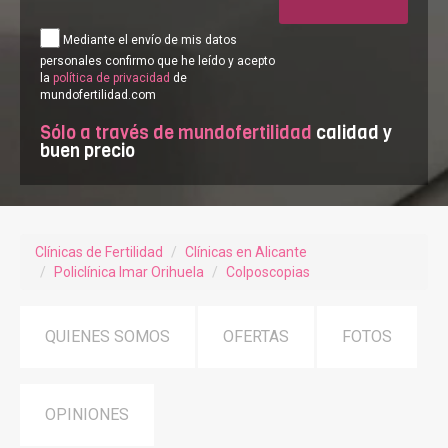
Mediante el envío de mis datos
personales confirmo que he leído y acepto
la
política de privacidad
de
mundofertilidad.com
Sólo a través de mundofertilidad
calidad y
buen precio
Clínicas de Fertilidad
Clínicas en Alicante
Policlínica Imar Orihuela
Colposcopias
QUIENES SOMOS
OFERTAS
FOTOS
OPINIONES