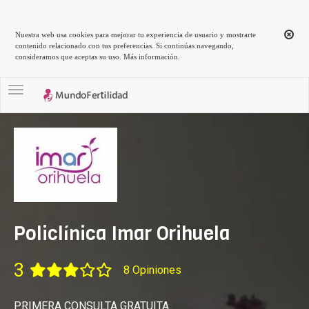
Nuestra web usa cookies para mejorar tu experiencia de usuario y mostrarte
contenido relacionado con tus preferencias. Si continúas navegando,
consideramos que aceptas su uso.
Más información
.
Toggle navigation
Policlínica Imar Orihuela
3
8 Opiniones
PRIMERA CONSULTA GRATUITA