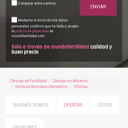
Comparar entre centros.
ENVIAR
Mediante el envío de mis datos
personales confirmo que he leído y acepto
la
política de privacidad
de
mundofertilidad.com
Sólo a través de mundofertilidad
calidad y
buen precio
Clínicas de Fertilidad
Clínicas en Alicante
Instituto Bernabeu Benidorm
Ofertas
QUIENES SOMOS
OFERTAS
FOTOS
OPINIONES