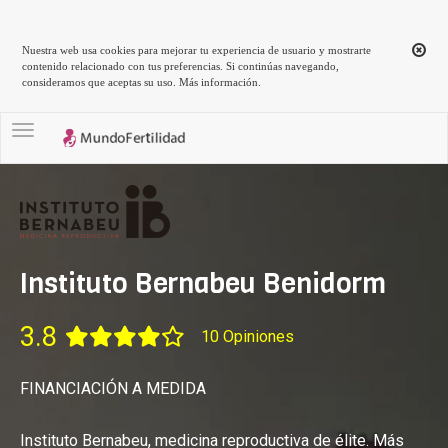
Nuestra web usa cookies para mejorar tu experiencia de usuario y mostrarte
contenido relacionado con tus preferencias. Si continúas navegando,
consideramos que aceptas su uso.
Más información
.
Toggle navigation
Instituto Bernabeu Benidorm
3.8
10 Opiniones
FINANCIACIÓN A MEDIDA
Instituto Bernabeu, medicina reproductiva de élite. Más