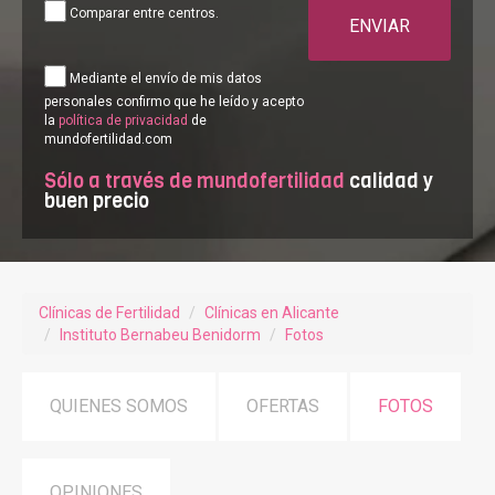
Comparar entre centros.
ENVIAR
Mediante el envío de mis datos
personales confirmo que he leído y acepto
la
política de privacidad
de
mundofertilidad.com
Sólo a través de mundofertilidad
calidad y
buen precio
Clínicas de Fertilidad
Clínicas en Alicante
Instituto Bernabeu Benidorm
Fotos
QUIENES SOMOS
OFERTAS
FOTOS
OPINIONES