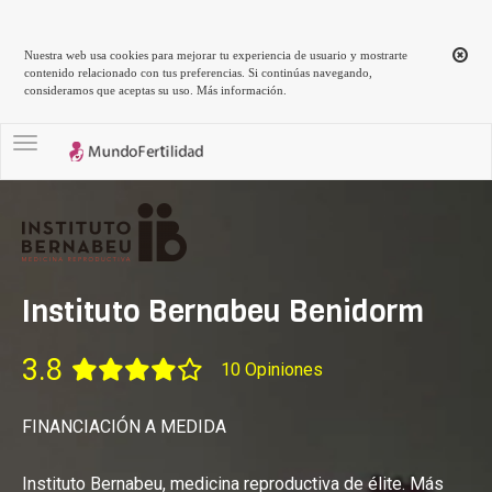
Nuestra web usa cookies para mejorar tu experiencia de usuario y mostrarte
contenido relacionado con tus preferencias. Si continúas navegando,
consideramos que aceptas su uso.
Más información
.
Toggle navigation
Instituto Bernabeu Benidorm
3.8
10 Opiniones
FINANCIACIÓN A MEDIDA
Instituto Bernabeu, medicina reproductiva de élite. Más