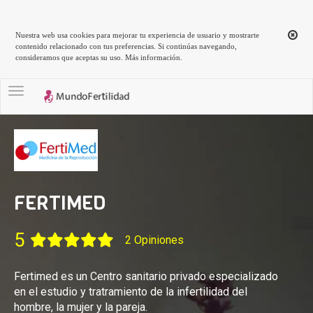
Nuestra web usa cookies para mejorar tu experiencia de usuario y mostrarte
contenido relacionado con tus preferencias. Si continúas navegando,
consideramos que aceptas su uso.
Más información
.
Toggle navigation
FERTIMED
5
2 Opiniones
Fertimed es un Centro sanitario privado especializado
en el estudio y tratramiento de la infertilidad del
hombre, la mujer y la pareja.