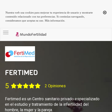
Nuestra web usa cookies para mejorar tu experiencia de usuario y mostrarte
contenido relacionado con tus preferencias. Si continúas navegando,
consideramos que aceptas su uso.
Más información
.
Toggle navigation
FERTIMED
5
2 Opiniones
Fertimed es un Centro sanitario privado especializado
en el estudio y tratramiento de la infertilidad del
hombre, la mujer y la pareja.