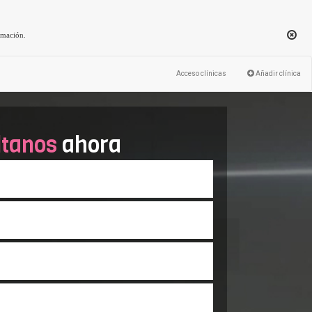
rmación
.
Acceso clínicas
Añadir clínica
ltanos
ahora