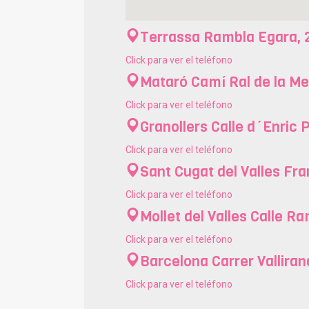
Terrassa
Rambla Egara, 2
Nuestros principa
Click para ver el teléfono
Mataró
Camí Ral de la Mer
Desde Clínicas Eva ofrecemos
todos los tra
Click para ver el teléfono
particulares de cada paciente, pero es cierto q
Granollers
Calle d´Enric P
Fecundación In Vitro
Click para ver el teléfono
Sant Cugat del Valles
Fra
Click para ver el teléfono
La
fecundación in vitro (FIV)
, también conoci
ampliamente utilizado en el campo de la medic
Mollet del Valles
Calle Ra
Consiste en la
fertilización de los óvulos e
Click para ver el teléfono
Durante este proceso, los óvulos son extraíd
Barcelona
Carrer Valliran
meticulosamente en condiciones óptimas.
Luego, los embriones resultantes son cultivado
Click para ver el teléfono
embarazo exitoso.
La FIV es una solución efectiva para tratar c