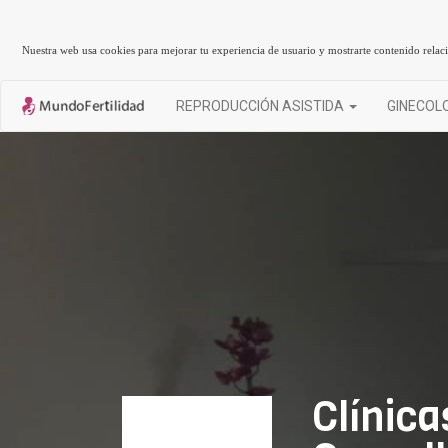
Nuestra web usa cookies para mejorar tu experiencia de usuario y mostrarte contenido rela
REPRODUCCIÓN ASISTIDA
GINECOL
Clínic