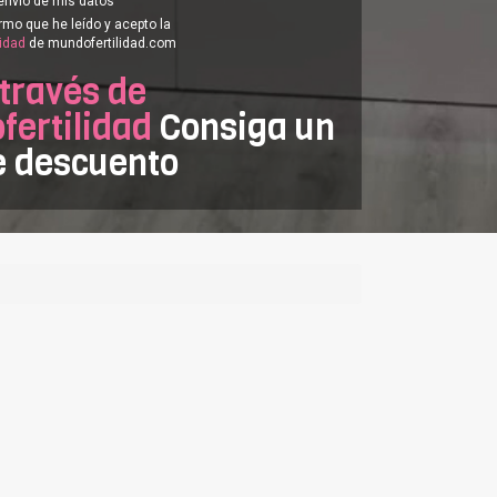
envío de mis datos
rmo que he leído y acepto la
cidad
de mundofertilidad.com
 través de
ertilidad
Consiga un
e descuento