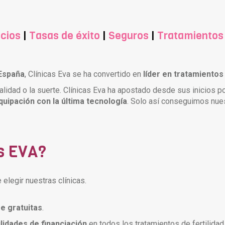
cios
|
Tasas de éxito
|
Seguros
|
Tratamientos
 España
, Clínicas Eva se ha convertido en
líder en tratamientos
ualidad o la suerte. Clínicas Eva ha apostado desde sus inicios p
quipación con la última tecnología
. Solo así conseguimos nue
as EVA?
elegir nuestras clínicas.
e gratuitas
.
lidades de financiación
en todos los tratamientos de fertilidad