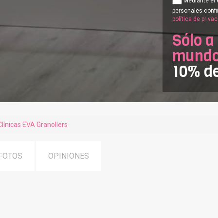
Mediante el 
personales confi
política de priva
Sólo a
mundof
10% d
Clínicas EVA Granollers
FOTOS
OPINIONES