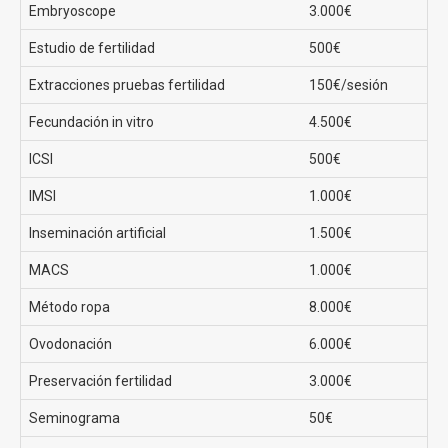
Embryoscope
3.000€
Precios fecundación in vitro en Clínicas EVA
Estudio de fertilidad
500€
El
precio de una FIV convencional en Clínicas EVA
Extracciones pruebas fertilidad
150€/sesión
comienza en los 2690€
sin duda un precio sin
Fecundación in vitro
4.500€
competencia en toda España. Además ofrecen
financiación para todos los procesos de tu tratamiento.
ICSI
500€
IMSI
1.000€
Ovodonación
Inseminación artificial
1.500€
El tratamiento de fertilidad con mayor tasa de éxito
MACS
1.000€
puesto que se realiza una fecundación in vitro recibiendo
óvulos de donante.
Método ropa
8.000€
Tasas de éxito en la ovodonación en Clínicas EVA
Ovodonación
6.000€
Preservación fertilidad
3.000€
La FIV con ovodonación en Clínicas Eva tiene una tasa
de éxito del 80%
Seminograma
50€