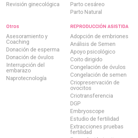
PLANeva
Plan ahorro Eva para conseguir tu embarazo
Revisión ginecológica
Parto cesáreo
Parto Natural
MINERVA FOR EVA
Plan Nutricional Eva Para Conseguir
Tu Embarazo
Otros
REPRODUCCIÓN ASISTIDA
OPCIÓNEVA
Plan personalizado EVA. Tú eliges la mejor
Asesoramiento y
Adopción de embriones
Coaching
opción
Análisis de Semen
Donación de esperma
Apoyo psicológico
Técnicas
Donación de óvulos
Coito dirigido
MACS
Interrupción del
Congelación de óvulos
ICSI – Microinyección espermática
embarazo
Congelación de semen
PICSI - ICSI fisiológico
Naprotecnología
Criopreservación de
Cultivo de embriones hasta blastocisto
ovocitos
Transferencia de embriones
Criotransferencia
Vitrificación de embriones
Programa Donación de Óvulos
DGP
Embryoscope
Pruebas Diagnósticas
Estudio de fertilidad
Estudio integral de fertilidad femenina
Extracciones pruebas
Estudio de fertilidad masculina
fertilidad