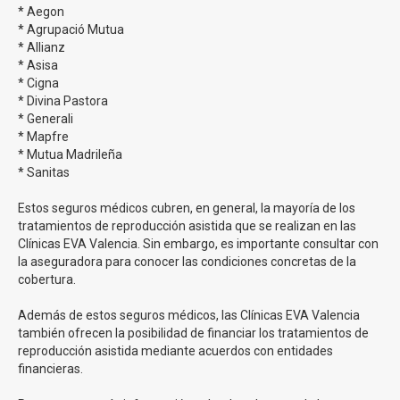
* Aegon
* Agrupació Mutua
Tasas de éxito en la inseminación artificial en Clínicas
* Allianz
EVA
* Asisa
* Cigna
En Clínicas Eva tenemos una tasa de éxito para
* Divina Pastora
nuestro tratamiento de inseminación que supera el
* Generali
20% a la media nacional
. Estamos muy contentos de
* Mapfre
poder continuar ofreciendo estos números y de poder
* Mutua Madrileña
* Sanitas
continuar ayudando a nuestros pacientes en su sueño de
ser padres y madres.
Estos seguros médicos cubren, en general, la mayoría de los
tratamientos de reproducción asistida que se realizan en las
Precios inseminación artificial en Clínicas EVA
Clínicas EVA Valencia. Sin embargo, es importante consultar con
la aseguradora para conocer las condiciones concretas de la
cobertura.
En
Clinicas Eva puedes realizar tu Inseminación
Artificial desde 620€
.
Además de estos seguros médicos, las Clínicas EVA Valencia
Disponen de una financiación para todos sus tratamientos.
también ofrecen la posibilidad de financiar los tratamientos de
reproducción asistida mediante acuerdos con entidades
Todos nuestros tratamientos:
financieras.