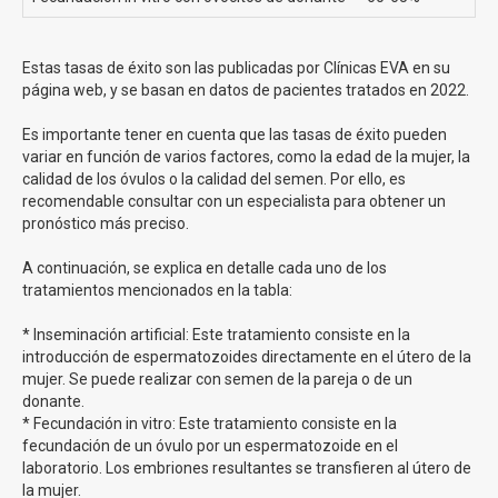
profesionales aconsejarán siempre en función de la
calidad de los óvulos de cada mama.
Estas tasas de éxito son las publicadas por Clínicas EVA en su
Si tienes cualquier duda, rellena nuestro formulario y
página web, y se basan en datos de pacientes tratados en 2022.
estaremos encantados de ayudarte!
Somos
Es importante tener en cuenta que las tasas de éxito pueden
la clínica en España con más Metodo Ropa
variar en función de varios factores, como la edad de la mujer, la
realizados en el último año
y con mayor tasas de éxito.
calidad de los óvulos o la calidad del semen. Por ello, es
recomendable consultar con un especialista para obtener un
Inseminación Artificial Clínicas Eva
pronóstico más preciso.
A continuación, se explica en detalle cada uno de los
La inseminación artificial es un procedimiento médico que
tratamientos mencionados en la tabla:
puede
ayudarte a concebir un bebé cuando tienes
dificultades para lograrlo de forma natural
. Durante
* Inseminación artificial: Este tratamiento consiste en la
este procedimiento, colocamos cuidadosamente los
introducción de espermatozoides directamente en el útero de la
espermatozoides en el útero de la mujer para que puedan
mujer. Se puede realizar con semen de la pareja o de un
encontrarse con sus óvulos y producirse el embarazo.
donante.
La inseminación artificial se realiza en nuestro consultorio
* Fecundación in vitro: Este tratamiento consiste en la
médico, y no requiere cirugía ni anestesia. Es un
fecundación de un óvulo por un espermatozoide en el
procedimiento más sencillo y menos invasivo que otros
laboratorio. Los embriones resultantes se transfieren al útero de
métodos de reproducción asistida, como la fertilización in
la mujer.