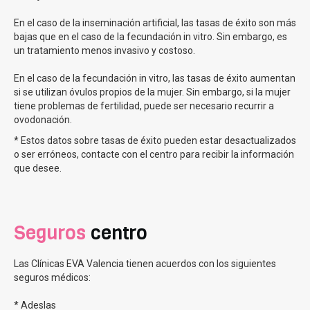
vitro.
En el caso de la inseminación artificial, las tasas de éxito son más
bajas que en el caso de la fecundación in vitro. Sin embargo, es
Tipos de inseminación artificial en Clínicas EVA
un tratamiento menos invasivo y costoso.
En Clínicas Eva ofrecemos los dos tipos principales de
En el caso de la fecundación in vitro, las tasas de éxito aumentan
si se utilizan óvulos propios de la mujer. Sin embargo, si la mujer
inseminación artificial:
tiene problemas de fertilidad, puede ser necesario recurrir a
La inseminación artificial conyugal (IAC):
donde
ovodonación.
utilizamos el semen de tu pareja para realizar el
* Estos datos sobre tasas de éxito pueden estar desactualizados
procedimiento. Se recolecta la muestra de semen y se
o ser erróneos, contacte con el centro para recibir la información
procesa en el laboratorio para separar los
que desee.
espermatozoides de mayor calidad. Luego, estos
espermatozoides se introducen directamente en tu útero
La inseminación artificial de donante (IAD):
se utiliza
Seguros
centro
una muestra de semen de un donante anónimo que
cumple con los criterios de selección establecidos. La
muestra de semen de donante se descongela y se
Las Clínicas EVA Valencia tienen acuerdos con los siguientes
procesa en el laboratorio de manera similar a la IAC. Este
seguros médicos:
es el procedimiento cuando los problemas de infertilidad
son por parte del hombre.
* Adeslas