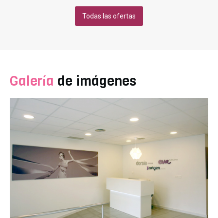
explicamos cómo funciona. Una vez hayas recibido el
diagnóstico y tengas el presupuesto, puedes optar
Todas las ofertas
por financiar tu tratamiento. Todo el trámite se
realiza desde la propia Clínica y no tienes que
desplazarte a la entidad financiera. Si optas por esta
forma de pago, deberás entregar en la clínica tu DNI,
última nómina y el número de cuenta bancaria donde
vayas a domiciliar los recibos. No hace falta que
Galería
de imágenes
cambies de banco. La respuesta de la entidad
financiera en la aprobación de la operación es muy
rápida. ¿Qué tipo de financiación puedo contratar?
Financiación sin intereses, con cuotas mensuales y
plazos desde 3 meses hasta 12 meses. Financiación
con intereses, con cuotas mensuales y plazos desde
6 meses hasta 60 meses.
PRIMERA CONSULTA GRATUITA.
FINANCIACIÓN A MEDIDA