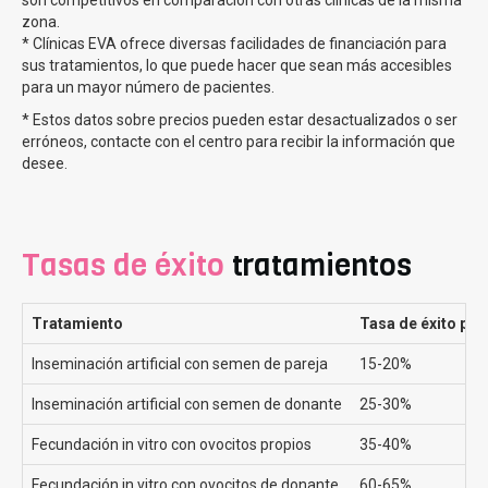
zona.
¿Por qué realizar la FIV Método ROPA en Clínicas Eva?
* Clínicas EVA ofrece diversas facilidades de financiación para
sus tratamientos, lo que puede hacer que sean más accesibles
En Clinicas Eva, contamos con más de 200 especialistas
para un mayor número de pacientes.
que brindan asesoramiento, acompañamiento y
* Estos datos sobre precios pueden estar desactualizados o ser
preparación para los tratamientos de reproducción
erróneos, contacte con el centro para recibir la información que
asistida. Somos la clínica preferida para el método ROPA
desee.
por las pacientes en España.
Cada caso que llega a Clínicas Eva es diferente, pero
frecuentemente nos encontramos con dudas y preguntas
Tasas de éxito
tratamientos
que estamos encantados de poder asesorar a todas
nuestras pacientes. Preguntas como si
es necesario
estar casadas para realizarse un Metodo Ropa
donde
Tratamiento
Tasa de éxito por
explicamos que no,
ya no es necesario
, si pueden
elegir
el donante de semen
, donde informamos que en España
Inseminación artificial con semen de pareja
15-20%
no es legal pero
hacemos todo lo posible por encontrar
Inseminación artificial con semen de donante
25-30%
el de mayor parecido a la mama gestante o
que mama
sera la donante y cual la gestante
, a lo que
Fecundación in vitro con ovocitos propios
35-40%
respondemos que
es una decisión personal de la
pareja
, aunque si que es cierto que nuestros
Fecundación in vitro con ovocitos de donante
60-65%