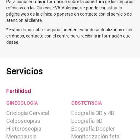
Para conocer más información sobre la cobertura de los seguros
Fecundación in vitro - FIV
médicos en las Clínicas EVA Valencia, se puede consultar la
FIV con Semen de Donante
página web de la clínica o ponerse en contacto con el servicio de
FIV con Óvulos de Donante - Ovodonación
atención al cliente.
FIV con Óvulos y Semen de Donante
* Estos datos sobre seguros pueden estar desactualizados o ser
FIV Método Ropa
erróneos, contacte con el centro para recibir la información que
desee.
Inseminación artificial
Inseminación artificial con donante
Tratamientos para ser madre soltera
Servicios
DGP
Diagnóstico Genético Preimplantacional
Fertilidad
Preservación fertilidad
Vitrificación de Óvulos
GINECOLOGÍA
OBSTETRICIA
Preservación de la paternidad
Citología Cervical
Ecografía 3D y 4D
Colposcopias
Ecografía 5D
Rejuvenecimiento ovarico
Unidad avanzada de
Rejuvenecimiento Ovárico
Histeroscopia
Ecografía Doppler
Menopausia
Monitorización fetal