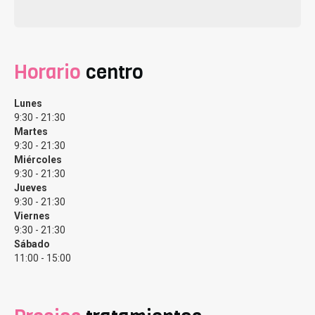
Horario
centro
Lunes
Nuestros principales servicios.
9:30 - 21:30
Martes
9:30 - 21:30
Miércoles
Desde Clínicas Eva ofrecemos
todos los tratamientos
9:30 - 21:30
de fertilidad y reproducción asistida personalizados
Jueves
según las edades, sexo y situaciones particulares de
9:30 - 21:30
cada paciente, pero es cierto que nuestros servicios
Viernes
estrella son la Fecundación in Vitro, la Inseminación
9:30 - 21:30
Artificial y el método Ropa
Sábado
11:00 - 15:00
Fecundación In Vitro
La
fecundación in vitro (FIV)
, también conocida como