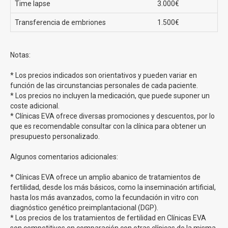
Time lapse
3.000€
Precio FIV con ovodonación
Transferencia de embriones
1.500€
Clínicas Eva te ofrece el tratamiento de fecundación
in vitro con ovodonación desde 150€ al mes
. Recuerda
que los precios de Clínicas Eva pueden sufrir variaciones
Notas:
dependiendo del momento, ya que ofrecen numerosas
* Los precios indicados son orientativos y pueden variar en
ventajas para un número determinado de pacientes.
función de las circunstancias personales de cada paciente.
* Los precios no incluyen la medicación, que puede suponer un
Metodo Ropa Clínicas Eva
coste adicional.
* Clínicas EVA ofrece diversas promociones y descuentos, por lo
que es recomendable consultar con la clínica para obtener un
La
Fecundación in Vitro método ROPA
es una variante
presupuesto personalizado.
de la Fecundación In Vitro diseñada
para parejas de
mujeres
. En este método, una de las mujeres dona los
Algunos comentarios adicionales:
óvulos, que son fertilizados con semen de donante en el
laboratorio. Luego, el embrión resultante se implanta en el
* Clínicas EVA ofrece un amplio abanico de tratamientos de
útero de la otra mujer, quien se convierte en la madre
fertilidad, desde los más básicos, como la inseminación artificial,
gestante y dará a luz al bebé.
Ambas mujeres tienen un
hasta los más avanzados, como la fecundación in vitro con
papel activo en el proceso, siendo una la madre
diagnóstico genético preimplantacional (DGP).
biológica y la otra la madre gestante.
* Los precios de los tratamientos de fertilidad en Clínicas EVA
son competitivos en comparación con otras clínicas de la misma