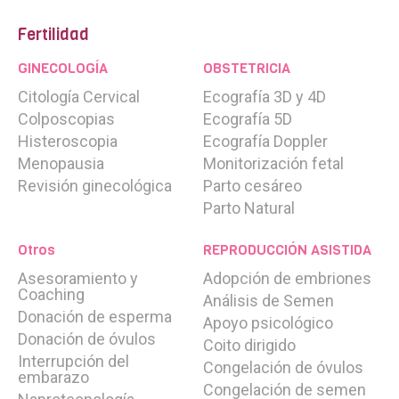
20% a la media nacional
. Estamos muy contentos de
poder continuar ofreciendo estos números y de poder
Fertilidad
continuar ayudando a nuestros pacientes en su sueño de
ser padres y madres.
GINECOLOGÍA
OBSTETRICIA
Citología Cervical
Ecografía 3D y 4D
Precios inseminación artificial en Clínicas EVA
Colposcopias
Ecografía 5D
Histeroscopia
Ecografía Doppler
En
Clinicas Eva puedes realizar tu Inseminación
Menopausia
Monitorización fetal
Artificial desde 620?
.
Revisión ginecológica
Parto cesáreo
Disponen de una financiación para todos sus tratamientos.
Parto Natural
Todos nuestros tratamientos:
Otros
REPRODUCCIÓN ASISTIDA
Asesoramiento y
Adopción de embriones
Fecundación in vitro - FIV
Coaching
Análisis de Semen
FIV con Semen de Donante
Donación de esperma
FIV con Óvulos de Donante - Ovodonación
Apoyo psicológico
Donación de óvulos
FIV con Óvulos y Semen de Donante
Coito dirigido
FIV Método Ropa
Interrupción del
Congelación de óvulos
embarazo
Congelación de semen
Inseminación artificial