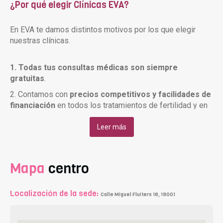
¿Por qué elegir Clínicas EVA?
En EVA te damos distintos motivos por los que elegir
nuestras clínicas.
1. Todas tus consultas médicas son siempre
gratuitas
.
2. Contamos con
precios competitivos y facilidades de
financiación
en todos los tratamientos de fertilidad y en
la medicación.
Leer más
3. Ofrecemos un
amplio horario
que se adapta al ritmo
del tratamiento de cada paciente. (De lunes a viernes
09:30-21:30 y sábados de 10:00-20:00).
Mapa
centro
4.
Un equipo de ginecólogos te acompañará durante
todo el tratamiento
. Uno de ellos supervisará tu caso
concreto.
Localización de la sede:
Calle Miguel Fluiters 16, 19001
5.
Tu estudio de éxito gestacional es gratuito
, y te
permite
determinar el porcentaje de éxito
esperado