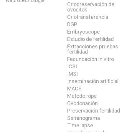
Naprotecnología
Criopreservación de
Inseminación artificial con donante
ovocitos
Criotransferencia
Tratamientos para ser madre soltera
DGP
DGP
Embryoscope
Diagnóstico Genético Preimplantacional
Estudio de fertilidad
Preservación fertilidad
Extracciones pruebas
fertilidad
Vitrificación de Óvulos
Preservación de la paternidad
Fecundación in vitro
ICSI
Rejuvenecimiento ovarico
Unidad avanzada de
IMSI
Rejuvenecimiento Ovárico
Inseminación artificial
MACS
PLANeva
Plan ahorro Eva para conseguir tu embarazo
Método ropa
Ovodonación
MINERVA FOR EVA
Plan Nutricional Eva Para Conseguir
Tu Embarazo
Preservación fertilidad
Seminograma
OPCIÓNEVA
Plan personalizado EVA. Tú eliges la mejor
Time lapse
opción