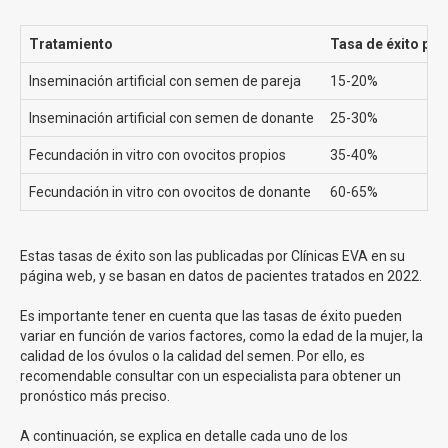
ventajas para un número determinado de pacientes.
Tratamiento
Tasa de éxito por
Metodo Ropa Clínicas Eva
Inseminación artificial con semen de pareja
15-20%
La
Fecundación in Vitro método ROPA
es una variante
Inseminación artificial con semen de donante
25-30%
de la Fecundación In Vitro diseñada
para parejas de
mujeres
. En este método, una de las mujeres dona los
Fecundación in vitro con ovocitos propios
35-40%
óvulos, que son fertilizados con semen de donante en el
Fecundación in vitro con ovocitos de donante
60-65%
laboratorio. Luego, el embrión resultante se implanta en el
útero de la otra mujer, quien se convierte en la madre
gestante y dará a luz al bebé.
Ambas mujeres tienen un
Estas tasas de éxito son las publicadas por Clínicas EVA en su
papel activo en el proceso, siendo una la madre
página web, y se basan en datos de pacientes tratados en 2022.
biológica y la otra la madre gestante.
Es importante tener en cuenta que las tasas de éxito pueden
¿Por qué realizar la FIV Método ROPA en Clínicas Eva?
variar en función de varios factores, como la edad de la mujer, la
calidad de los óvulos o la calidad del semen. Por ello, es
recomendable consultar con un especialista para obtener un
En Clinicas Eva, contamos con más de 200 especialistas
pronóstico más preciso.
que brindan asesoramiento, acompañamiento y
preparación para los tratamientos de reproducción
A continuación, se explica en detalle cada uno de los
asistida. Somos la clínica preferida para el método ROPA