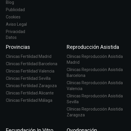
vayas a domiciliar los recibos. No hace falta que
Blog
cambies de banco. La respuesta de la entidad
Publicidad
financiera en la aprobación de la operación es muy
Cookies
rápida. ¿Qué tipo de financiación puedo contratar?
Aviso Legal
Financiación sin intereses, con cuotas mensuales y
Privacidad
plazos desde 3 meses hasta 12 meses. Financiación
Datos
con intereses, con cuotas mensuales y plazos desde
Provincias
Reproducción Asistida
6 meses hasta 60 meses.
Clinicas Fertilidad Madrid
Clínicas Reproducción Asistida
PRIMERA CONSULTA GRATUITA.
Madrid
Clinicas Fertilidad Barcelona
Clínicas Reproducción Asistida
Clinicas Fertilidad Valencia
Barcelona
FINANCIACIÓN A MEDIDA
Clinicas Fertilidad Sevilla
Clínicas Reproducción Asistida
Clinicas Fertilidad Zaragoza
Valencia
Clinicas Fertilidad Alicante
Clínicas Reproducción Asistida
Clinicas Fertilidad Málaga
Sevilla
Clínicas Reproducción Asistida
Zaragoza
Fecundación In Vitro
Ovodonación