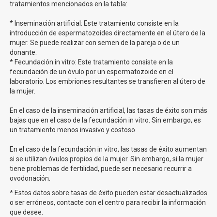
tratamientos mencionados en la tabla:
por las pacientes en España.
* Inseminación artificial: Este tratamiento consiste en la
Cada caso que llega a Clínicas Eva es diferente, pero
introducción de espermatozoides directamente en el útero de la
frecuentemente nos encontramos con dudas y preguntas
mujer. Se puede realizar con semen de la pareja o de un
que estamos encantados de poder asesorar a todas
donante.
nuestras pacientes. Preguntas como si
es necesario
* Fecundación in vitro: Este tratamiento consiste en la
estar casadas para realizarse un Metodo Ropa
donde
fecundación de un óvulo por un espermatozoide en el
explicamos que no,
ya no es necesario
, si pueden
elegir
laboratorio. Los embriones resultantes se transfieren al útero de
el donante de semen
, donde informamos que en España
la mujer.
no es legal pero
hacemos todo lo posible por encontrar
el de mayor parecido a la mama gestante o
En el caso de la inseminación artificial, las tasas de éxito son más
que mama
bajas que en el caso de la fecundación in vitro. Sin embargo, es
sera la donante y cual la gestante
, a lo que
un tratamiento menos invasivo y costoso.
respondemos que
es una decisión personal de la
pareja
, aunque si que es cierto que nuestros
En el caso de la fecundación in vitro, las tasas de éxito aumentan
profesionales aconsejarán siempre en función de la
si se utilizan óvulos propios de la mujer. Sin embargo, si la mujer
calidad de los óvulos de cada mama.
tiene problemas de fertilidad, puede ser necesario recurrir a
ovodonación.
Si tienes cualquier duda, rellena nuestro formulario y
estaremos encantados de ayudarte!
* Estos datos sobre tasas de éxito pueden estar desactualizados
o ser erróneos, contacte con el centro para recibir la información
Somos
la clínica en España con más Metodo Ropa
que desee.
realizados en el último año
y con mayor tasas de éxito.