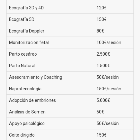
Nuestros principales servicios.
Ecografía 3D y 4D
120€
Ecografía 5D
150€
Desde Clínicas Eva ofrecemos
todos los tratamientos
Ecografía Doppler
80€
de fertilidad y reproducción asistida personalizados
según las edades, sexo y situaciones particulares de
Monitorización fetal
100€/sesión
cada paciente, pero es cierto que nuestros servicios
Parto cesáreo
2.500€
estrella son la Fecundación in Vitro, la Inseminación
Artificial y el método Ropa
Parto Natural
1.500€
Fecundación In Vitro
Asesoramiento y Coaching
50€/sesión
Naprotecnología
150€/sesión
La
fecundación in vitro (FIV)
, también conocida como
fertilización in vitro, es un
procedimiento de
Adopción de embriones
5.000€
reproducción asistida altamente efectivo
y
Análisis de Semen
50€
ampliamente utilizado en el campo de la medicina
reproductiva.
Apoyo psicológico
50€/sesión
Consiste en la
fertilización de los óvulos en un
entorno de laboratorio controlado
, con el objetivo de
Coito dirigido
150€