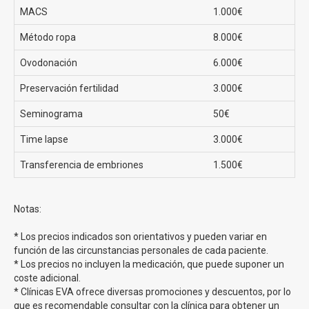
cultivo y se les brinda un ambiente propicio para que
MACS
1.000€
ocurra la fertilización.
Método ropa
8.000€
Fecundación in Vitro con ICSI.-
Mediante la inyección
intracitoplasmática de espermatozoides (ICSI), donde se
Ovodonación
6.000€
selecciona un espermatozoide de gran calidad y se
inyecta directamente en el óvulo.
Preservación fertilidad
3.000€
Seminograma
50€
Tasas de éxito en FIV en Clínicas EVA
Time lapse
3.000€
La
tasa de éxito media de la primera fecundación in
Transferencia de embriones
1.500€
vitro en clínicas Eva es de un 70%.
Recordamos que
esta tasa siempre va a depender del tipo de fecundación
y estará vinculada a la edad de la madre.
Notas:
Precios fecundación in vitro en Clínicas EVA
* Los precios indicados son orientativos y pueden variar en
función de las circunstancias personales de cada paciente.
* Los precios no incluyen la medicación, que puede suponer un
El
precio de una FIV convencional en Clínicas EVA
coste adicional.
comienza en los 2690?
sin duda un precio sin
* Clínicas EVA ofrece diversas promociones y descuentos, por lo
competencia en toda España. Además ofrecen
que es recomendable consultar con la clínica para obtener un