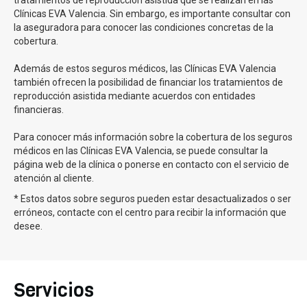
Clínicas EVA Valencia. Sin embargo, es importante consultar con
La inseminación artificial conyugal (IAC):
donde
la aseguradora para conocer las condiciones concretas de la
utilizamos el semen de tu pareja para realizar el
cobertura.
procedimiento. Se recolecta la muestra de semen y se
procesa en el laboratorio para separar los
Además de estos seguros médicos, las Clínicas EVA Valencia
espermatozoides de mayor calidad. Luego, estos
también ofrecen la posibilidad de financiar los tratamientos de
espermatozoides se introducen directamente en tu útero
reproducción asistida mediante acuerdos con entidades
financieras.
La inseminación artificial de donante (IAD):
se utiliza
una muestra de semen de un donante anónimo que
Para conocer más información sobre la cobertura de los seguros
cumple con los criterios de selección establecidos. La
médicos en las Clínicas EVA Valencia, se puede consultar la
muestra de semen de donante se descongela y se
página web de la clínica o ponerse en contacto con el servicio de
procesa en el laboratorio de manera similar a la IAC. Este
atención al cliente.
es el procedimiento cuando los problemas de infertilidad
* Estos datos sobre seguros pueden estar desactualizados o ser
son por parte del hombre.
erróneos, contacte con el centro para recibir la información que
desee.
Tasas de éxito en la inseminación artificial en Clínicas
EVA
En Clínicas Eva tenemos una tasa de éxito para
Servicios
nuestro tratamiento de inseminación que supera el