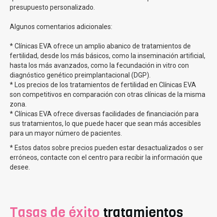
financiación para todos los procesos de tu tratamiento.
presupuesto personalizado.
Ovodonación
Algunos comentarios adicionales:
* Clínicas EVA ofrece un amplio abanico de tratamientos de
El tratamiento de fertilidad con mayor tasa de éxito
fertilidad, desde los más básicos, como la inseminación artificial,
puesto que se realiza una fecundación in vitro recibiendo
hasta los más avanzados, como la fecundación in vitro con
óvulos de donante.
diagnóstico genético preimplantacional (DGP).
* Los precios de los tratamientos de fertilidad en Clínicas EVA
son competitivos en comparación con otras clínicas de la misma
Tasas de éxito en la ovodonación en Clínicas EVA
zona.
* Clínicas EVA ofrece diversas facilidades de financiación para
La FIV con ovodonación en Clínicas Eva tiene una tasa
sus tratamientos, lo que puede hacer que sean más accesibles
de éxito del 80%
para un mayor número de pacientes.
* Estos datos sobre precios pueden estar desactualizados o ser
Precio FIV con ovodonación
erróneos, contacte con el centro para recibir la información que
desee.
Clínicas Eva te ofrece el tratamiento de fecundación
in vitro con ovodonación desde 150? al mes
. Recuerda
que los precios de Clínicas Eva pueden sufrir variaciones
Tasas de éxito
tratamientos
dependiendo del momento, ya que ofrecen numerosas