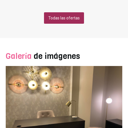
realiza desde la propia Clínica y no tienes que
desplazarte a la entidad financiera. Si optas por esta
forma de pago, deberás entregar en la clínica tu DNI,
Todas las ofertas
última nómina y el número de cuenta bancaria donde
vayas a domiciliar los recibos. No hace falta que
cambies de banco. La respuesta de la entidad
financiera en la aprobación de la operación es muy
rápida. ¿Qué tipo de financiación puedo contratar?
Financiación sin intereses, con cuotas mensuales y
Galería
de imágenes
plazos desde 3 meses hasta 12 meses. Financiación
con intereses, con cuotas mensuales y plazos desde
6 meses hasta 60 meses.
PRIMERA CONSULTA GRATUITA.
FINANCIACIÓN A MEDIDA