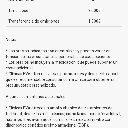
Clínicas Eva te ofrece el tratamiento de fecundación
in vitro con ovodonación desde 150€ al mes
. Recuerda
Time lapse
3.000€
que los precios de Clínicas Eva pueden sufrir variaciones
dependiendo del momento, ya que ofrecen numerosas
Transferencia de embriones
1.500€
ventajas para un número determinado de pacientes.
Notas:
Metodo Ropa Clínicas Eva
* Los precios indicados son orientativos y pueden variar en
La
Fecundación in Vitro método ROPA
es una variante
función de las circunstancias personales de cada paciente.
de la Fecundación In Vitro diseñada
para parejas de
* Los precios no incluyen la medicación, que puede suponer un
mujeres
. En este método, una de las mujeres dona los
coste adicional.
óvulos, que son fertilizados con semen de donante en el
* Clínicas EVA ofrece diversas promociones y descuentos, por lo
que es recomendable consultar con la clínica para obtener un
laboratorio. Luego, el embrión resultante se implanta en el
presupuesto personalizado.
útero de la otra mujer, quien se convierte en la madre
gestante y dará a luz al bebé.
Ambas mujeres tienen un
Algunos comentarios adicionales:
papel activo en el proceso, siendo una la madre
biológica y la otra la madre gestante.
* Clínicas EVA ofrece un amplio abanico de tratamientos de
fertilidad, desde los más básicos, como la inseminación artificial,
¿Por qué realizar la FIV Método ROPA en Clínicas Eva?
hasta los más avanzados, como la fecundación in vitro con
diagnóstico genético preimplantacional (DGP).