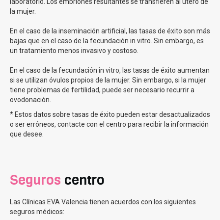
Tipos de inseminación artificial en Clínicas EVA
laboratorio. Los embriones resultantes se transfieren al útero de
la mujer.
En Clínicas Eva ofrecemos los dos tipos principales de
En el caso de la inseminación artificial, las tasas de éxito son más
inseminación artificial:
bajas que en el caso de la fecundación in vitro. Sin embargo, es
un tratamiento menos invasivo y costoso.
La inseminación artificial conyugal (IAC):
donde
utilizamos el semen de tu pareja para realizar el
En el caso de la fecundación in vitro, las tasas de éxito aumentan
procedimiento. Se recolecta la muestra de semen y se
si se utilizan óvulos propios de la mujer. Sin embargo, si la mujer
procesa en el laboratorio para separar los
tiene problemas de fertilidad, puede ser necesario recurrir a
espermatozoides de mayor calidad. Luego, estos
ovodonación.
espermatozoides se introducen directamente en tu útero
* Estos datos sobre tasas de éxito pueden estar desactualizados
La inseminación artificial de donante (IAD):
se utiliza
o ser erróneos, contacte con el centro para recibir la información
una muestra de semen de un donante anónimo que
que desee.
cumple con los criterios de selección establecidos. La
muestra de semen de donante se descongela y se
procesa en el laboratorio de manera similar a la IAC. Este
Seguros
centro
es el procedimiento cuando los problemas de infertilidad
son por parte del hombre.
Las Clínicas EVA Valencia tienen acuerdos con los siguientes
Tasas de éxito en la inseminación artificial en Clínicas
seguros médicos:
EVA