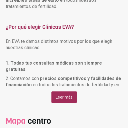
increíbles tasas de éxito
en todos nuestros
tratamientos de fertilidad.
¿Por qué elegir Clínicas EVA?
En EVA te damos distintos motivos por los que elegir
nuestras clínicas.
1. Todas tus consultas médicas son siempre
gratuitas
.
2. Contamos con
precios competitivos y facilidades de
financiación
en todos los tratamientos de fertilidad y en
la medicación.
Leer más
3. Ofrecemos un
amplio horario
que se adapta al ritmo
del tratamiento de cada paciente. (De lunes a viernes
09:30-21:30 y sábados de 10:00-20:00).
Mapa
centro
4.
Un equipo de ginecólogos te acompañará durante