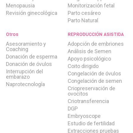
Tu Embarazo
Menopausia
Monitorización fetal
Revisión ginecológica
Parto cesáreo
OPCIÓNEVA
Plan personalizado EVA. Tú eliges la mejor
Parto Natural
opción
Otros
REPRODUCCIÓN ASISTIDA
Técnicas
MACS
Asesoramiento y
Adopción de embriones
ICSI – Microinyección espermática
Coaching
Análisis de Semen
PICSI - ICSI fisiológico
Donación de esperma
Apoyo psicológico
Cultivo de embriones hasta blastocisto
Donación de óvulos
Coito dirigido
Transferencia de embriones
Interrupción del
Congelación de óvulos
Vitrificación de embriones
embarazo
Congelación de semen
Programa Donación de Óvulos
Naprotecnología
Criopreservación de
ovocitos
Pruebas Diagnósticas
Criotransferencia
Estudio integral de fertilidad femenina
Estudio de fertilidad masculina
DGP
Embryoscope
TEST
Estudio de fertilidad
Test de Compatibilidad Genética
Extracciones pruebas