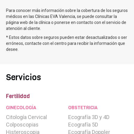
FIV con Óvulos y Semen de Donante
Para conocer más información sobre la cobertura de los seguros
FIV Método Ropa
médicos en las Clínicas EVA Valencia, se puede consultar la
página web de la clínica o ponerse en contacto con el servicio de
Inseminación artificial
atención al cliente.
Inseminación artificial con donante
* Estos datos sobre seguros pueden estar desactualizados o ser
erróneos, contacte con el centro para recibir la información que
Tratamientos para ser madre soltera
desee.
DGP
Diagnóstico Genético Preimplantacional
Preservación fertilidad
Servicios
Vitrificación de Óvulos
Preservación de la paternidad
Fertilidad
Rejuvenecimiento ovarico
Unidad avanzada de
Rejuvenecimiento Ovárico
GINECOLOGÍA
OBSTETRICIA
Citología Cervical
Ecografía 3D y 4D
PLANeva
Plan ahorro Eva para conseguir tu embarazo
Colposcopias
Ecografía 5D
MINERVA FOR EVA
Plan Nutricional Eva Para Conseguir
Histeroscopia
Ecografía Doppler