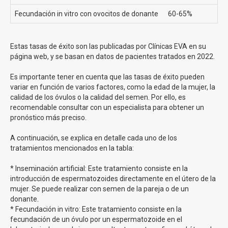
Si tienes cualquier duda, rellena nuestro formulario y
Fecundación in vitro con ovocitos de donante
60-65%
estaremos encantados de ayudarte!
Somos
la clínica en España con más Metodo Ropa
realizados en el último año
y con mayor tasas de éxito.
Estas tasas de éxito son las publicadas por Clínicas EVA en su
página web, y se basan en datos de pacientes tratados en 2022.
Inseminación Artificial Clínicas Eva
Es importante tener en cuenta que las tasas de éxito pueden
variar en función de varios factores, como la edad de la mujer, la
La inseminación artificial es un procedimiento médico que
calidad de los óvulos o la calidad del semen. Por ello, es
puede
ayudarte a concebir un bebé cuando tienes
recomendable consultar con un especialista para obtener un
dificultades para lograrlo de forma natural
. Durante
pronóstico más preciso.
este procedimiento, colocamos cuidadosamente los
espermatozoides en el útero de la mujer para que puedan
A continuación, se explica en detalle cada uno de los
tratamientos mencionados en la tabla:
encontrarse con sus óvulos y producirse el embarazo.
La inseminación artificial se realiza en nuestro consultorio
* Inseminación artificial: Este tratamiento consiste en la
médico, y no requiere cirugía ni anestesia. Es un
introducción de espermatozoides directamente en el útero de la
procedimiento más sencillo y menos invasivo que otros
mujer. Se puede realizar con semen de la pareja o de un
métodos de reproducción asistida, como la fertilización in
donante.
vitro.
* Fecundación in vitro: Este tratamiento consiste en la
fecundación de un óvulo por un espermatozoide en el