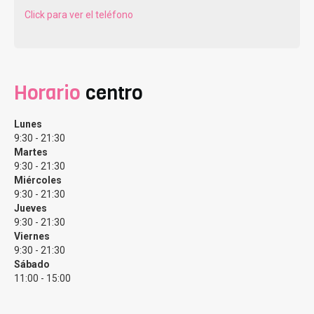
Click para ver el teléfono
Nuestros principales servicios.
Horario
centro
Desde Clínicas Eva ofrecemos
todos los tratamientos
Lunes
de fertilidad y reproducción asistida personalizados
9:30 - 21:30
según las edades, sexo y situaciones particulares de
Martes
cada paciente, pero es cierto que nuestros servicios
9:30 - 21:30
Miércoles
estrella son la Fecundación in Vitro, la Inseminación
9:30 - 21:30
Artificial y el método Ropa
Jueves
9:30 - 21:30
Fecundación In Vitro
Viernes
9:30 - 21:30
Sábado
La
fecundación in vitro (FIV)
, también conocida como
11:00 - 15:00
fertilización in vitro, es un
procedimiento de
reproducción asistida altamente efectivo
y