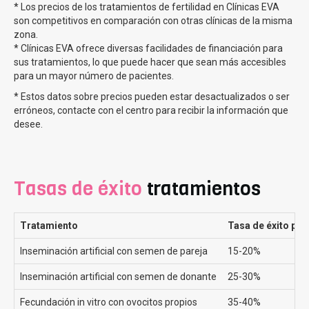
* Los precios de los tratamientos de fertilidad en Clínicas EVA
En Clinicas Eva, contamos con más de 200 especialistas
son competitivos en comparación con otras clínicas de la misma
que brindan asesoramiento, acompañamiento y
zona.
preparación para los tratamientos de reproducción
* Clínicas EVA ofrece diversas facilidades de financiación para
asistida. Somos la clínica preferida para el método ROPA
sus tratamientos, lo que puede hacer que sean más accesibles
por las pacientes en España.
para un mayor número de pacientes.
Cada caso que llega a Clínicas Eva es diferente, pero
* Estos datos sobre precios pueden estar desactualizados o ser
frecuentemente nos encontramos con dudas y preguntas
erróneos, contacte con el centro para recibir la información que
desee.
que estamos encantados de poder asesorar a todas
nuestras pacientes. Preguntas como si
es necesario
estar casadas para realizarse un Metodo Ropa
donde
explicamos que no,
ya no es necesario
, si pueden
elegir
Tasas de éxito
tratamientos
el donante de semen
, donde informamos que en España
no es legal pero
hacemos todo lo posible por encontrar
el de mayor parecido a la mama gestante o
que mama
Tratamiento
Tasa de éxito por
sera la donante y cual la gestante
, a lo que
respondemos que
es una decisión personal de la
Inseminación artificial con semen de pareja
15-20%
pareja
, aunque si que es cierto que nuestros
profesionales aconsejarán siempre en función de la
Inseminación artificial con semen de donante
25-30%
calidad de los óvulos de cada mama.
Fecundación in vitro con ovocitos propios
35-40%