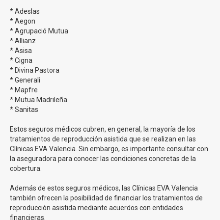
* Adeslas
* Aegon
En Clínicas Eva tenemos una tasa de éxito para
* Agrupació Mutua
nuestro tratamiento de inseminación que supera el
* Allianz
20% a la media nacional
. Estamos muy contentos de
* Asisa
poder continuar ofreciendo estos números y de poder
* Cigna
continuar ayudando a nuestros pacientes en su sueño de
* Divina Pastora
ser padres y madres.
* Generali
* Mapfre
* Mutua Madrileña
Precios inseminación artificial en Clínicas EVA
* Sanitas
En
Clinicas Eva puedes realizar tu Inseminación
Estos seguros médicos cubren, en general, la mayoría de los
Artificial desde 620€
.
tratamientos de reproducción asistida que se realizan en las
Disponen de una financiación para todos sus tratamientos.
Clínicas EVA Valencia. Sin embargo, es importante consultar con
la aseguradora para conocer las condiciones concretas de la
cobertura.
Todos nuestros tratamientos:
Además de estos seguros médicos, las Clínicas EVA Valencia
Fecundación in vitro - FIV
también ofrecen la posibilidad de financiar los tratamientos de
FIV con Semen de Donante
reproducción asistida mediante acuerdos con entidades
FIV con Óvulos de Donante - Ovodonación
financieras.