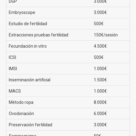
DGP
3.000€
El
precio de una FIV convencional en Clínicas EVA
Embryoscope
3.000€
comienza en los 2690€
sin duda un precio sin
competencia en toda España. Además ofrecen
Estudio de fertilidad
500€
financiación para todos los procesos de tu tratamiento.
Extracciones pruebas fertilidad
150€/sesión
Ovodonación
Fecundación in vitro
4.500€
El tratamiento de fertilidad con mayor tasa de éxito
ICSI
500€
puesto que se realiza una fecundación in vitro recibiendo
IMSI
1.000€
óvulos de donante.
Inseminación artificial
1.500€
Tasas de éxito en la ovodonación en Clínicas EVA
MACS
1.000€
La FIV con ovodonación en Clínicas Eva tiene una tasa
Método ropa
8.000€
de éxito del 80%
Ovodonación
6.000€
Precio FIV con ovodonación
Preservación fertilidad
3.000€
Seminograma
50€