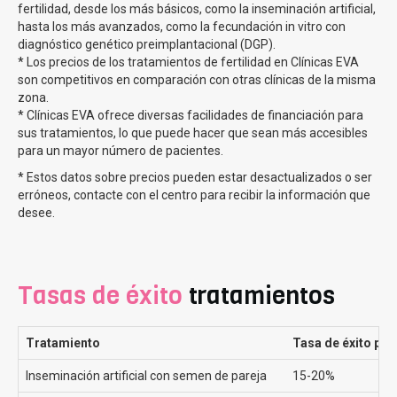
fertilidad, desde los más básicos, como la inseminación artificial,
¿Por qué realizar la FIV Método ROPA en Clínicas Eva?
hasta los más avanzados, como la fecundación in vitro con
diagnóstico genético preimplantacional (DGP).
* Los precios de los tratamientos de fertilidad en Clínicas EVA
En Clinicas Eva, contamos con más de 200 especialistas
son competitivos en comparación con otras clínicas de la misma
que brindan asesoramiento, acompañamiento y
zona.
preparación para los tratamientos de reproducción
* Clínicas EVA ofrece diversas facilidades de financiación para
asistida. Somos la clínica preferida para el método ROPA
sus tratamientos, lo que puede hacer que sean más accesibles
por las pacientes en España.
para un mayor número de pacientes.
Cada caso que llega a Clínicas Eva es diferente, pero
* Estos datos sobre precios pueden estar desactualizados o ser
frecuentemente nos encontramos con dudas y preguntas
erróneos, contacte con el centro para recibir la información que
desee.
que estamos encantados de poder asesorar a todas
nuestras pacientes. Preguntas como si
es necesario
estar casadas para realizarse un Metodo Ropa
donde
explicamos que no,
ya no es necesario
, si pueden
elegir
Tasas de éxito
tratamientos
el donante de semen
, donde informamos que en España
no es legal pero
hacemos todo lo posible por encontrar
el de mayor parecido a la mama gestante o
que mama
Tratamiento
Tasa de éxito por
sera la donante y cual la gestante
, a lo que
respondemos que
es una decisión personal de la
Inseminación artificial con semen de pareja
15-20%
pareja
, aunque si que es cierto que nuestros