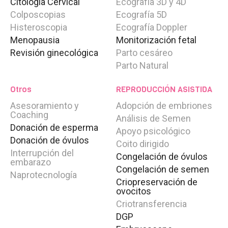
Citología Cervical
Ecografía 3D y 4D
PLANeva
Plan ahorro Eva para conseguir tu embarazo
Colposcopias
Ecografía 5D
MINERVA FOR EVA
Plan Nutricional Eva Para Conseguir
Histeroscopia
Ecografía Doppler
Tu Embarazo
Menopausia
Monitorización fetal
Revisión ginecológica
Parto cesáreo
OPCIÓNEVA
Plan personalizado EVA. Tú eliges la mejor
Parto Natural
opción
Otros
REPRODUCCIÓN ASISTIDA
Técnicas
MACS
Asesoramiento y
Adopción de embriones
ICSI – Microinyección espermática
Coaching
Análisis de Semen
PICSI - ICSI fisiológico
Donación de esperma
Apoyo psicológico
Cultivo de embriones hasta blastocisto
Donación de óvulos
Coito dirigido
Transferencia de embriones
Interrupción del
Congelación de óvulos
Vitrificación de embriones
embarazo
Congelación de semen
Programa Donación de Óvulos
Naprotecnología
Criopreservación de
ovocitos
Pruebas Diagnósticas
Criotransferencia
Estudio integral de fertilidad femenina
Estudio de fertilidad masculina
DGP