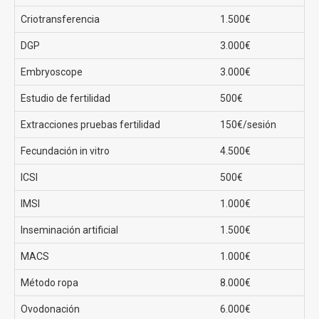
Criotransferencia
1.500€
Precios fecundación in vitro en Clínicas EVA
DGP
3.000€
El
precio de una FIV convencional en Clínicas EVA
Embryoscope
3.000€
comienza en los 2690€
sin duda un precio sin
competencia en toda España. Además ofrecen
Estudio de fertilidad
500€
financiación para todos los procesos de tu tratamiento.
Extracciones pruebas fertilidad
150€/sesión
Ovodonación
Fecundación in vitro
4.500€
El tratamiento de fertilidad con mayor tasa de éxito
ICSI
500€
puesto que se realiza una fecundación in vitro recibiendo
IMSI
1.000€
óvulos de donante.
Inseminación artificial
1.500€
Tasas de éxito en la ovodonación en Clínicas EVA
MACS
1.000€
La FIV con ovodonación en Clínicas Eva tiene una tasa
Método ropa
8.000€
de éxito del 80%
Ovodonación
6.000€