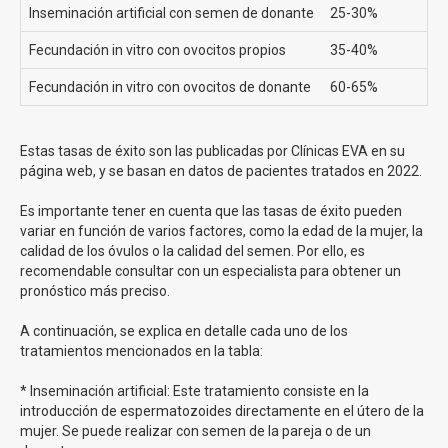
profesionales aconsejarán siempre en función de la
Inseminación artificial con semen de donante
25-30%
calidad de los óvulos de cada mama.
Fecundación in vitro con ovocitos propios
35-40%
Si tienes cualquier duda, rellena nuestro formulario y
Fecundación in vitro con ovocitos de donante
60-65%
estaremos encantados de ayudarte!
Somos
la clínica en España con más Metodo Ropa
realizados en el último año
y con mayor tasas de éxito.
Estas tasas de éxito son las publicadas por Clínicas EVA en su
página web, y se basan en datos de pacientes tratados en 2022.
Inseminación Artificial Clínicas Eva
Es importante tener en cuenta que las tasas de éxito pueden
variar en función de varios factores, como la edad de la mujer, la
La inseminación artificial es un procedimiento médico que
calidad de los óvulos o la calidad del semen. Por ello, es
puede
ayudarte a concebir un bebé cuando tienes
recomendable consultar con un especialista para obtener un
dificultades para lograrlo de forma natural
. Durante
pronóstico más preciso.
este procedimiento, colocamos cuidadosamente los
espermatozoides en el útero de la mujer para que puedan
A continuación, se explica en detalle cada uno de los
tratamientos mencionados en la tabla:
encontrarse con sus óvulos y producirse el embarazo.
La inseminación artificial se realiza en nuestro consultorio
* Inseminación artificial: Este tratamiento consiste en la
médico, y no requiere cirugía ni anestesia. Es un
introducción de espermatozoides directamente en el útero de la
procedimiento más sencillo y menos invasivo que otros
mujer. Se puede realizar con semen de la pareja o de un
métodos de reproducción asistida, como la fertilización in