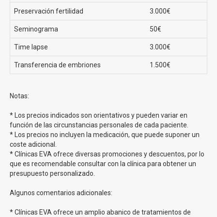
Precio FIV con ovodonación
Preservación fertilidad
3.000€
Seminograma
50€
Clínicas Eva te ofrece el tratamiento de fecundación
in vitro con ovodonación desde 150€ al mes
. Recuerda
Time lapse
3.000€
que los precios de Clínicas Eva pueden sufrir variaciones
dependiendo del momento, ya que ofrecen numerosas
Transferencia de embriones
1.500€
ventajas para un número determinado de pacientes.
Notas:
Metodo Ropa Clínicas Eva
* Los precios indicados son orientativos y pueden variar en
La
Fecundación in Vitro método ROPA
es una variante
función de las circunstancias personales de cada paciente.
de la Fecundación In Vitro diseñada
para parejas de
* Los precios no incluyen la medicación, que puede suponer un
mujeres
. En este método, una de las mujeres dona los
coste adicional.
óvulos, que son fertilizados con semen de donante en el
* Clínicas EVA ofrece diversas promociones y descuentos, por lo
que es recomendable consultar con la clínica para obtener un
laboratorio. Luego, el embrión resultante se implanta en el
presupuesto personalizado.
útero de la otra mujer, quien se convierte en la madre
gestante y dará a luz al bebé.
Ambas mujeres tienen un
Algunos comentarios adicionales:
papel activo en el proceso, siendo una la madre
biológica y la otra la madre gestante.
* Clínicas EVA ofrece un amplio abanico de tratamientos de