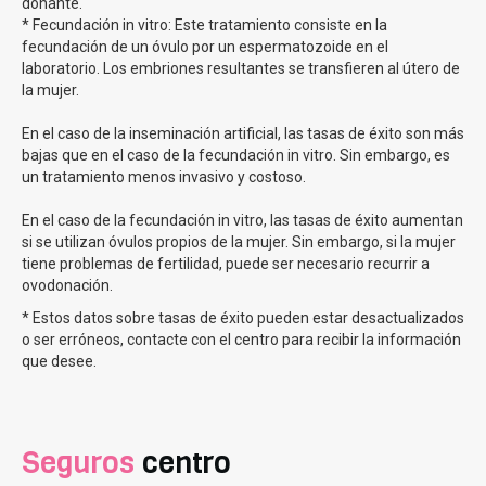
donante.
vitro.
* Fecundación in vitro: Este tratamiento consiste en la
fecundación de un óvulo por un espermatozoide en el
Tipos de inseminación artificial en Clínicas EVA
laboratorio. Los embriones resultantes se transfieren al útero de
la mujer.
En Clínicas Eva ofrecemos los dos tipos principales de
En el caso de la inseminación artificial, las tasas de éxito son más
inseminación artificial:
bajas que en el caso de la fecundación in vitro. Sin embargo, es
un tratamiento menos invasivo y costoso.
La inseminación artificial conyugal (IAC):
donde
utilizamos el semen de tu pareja para realizar el
En el caso de la fecundación in vitro, las tasas de éxito aumentan
procedimiento. Se recolecta la muestra de semen y se
si se utilizan óvulos propios de la mujer. Sin embargo, si la mujer
procesa en el laboratorio para separar los
tiene problemas de fertilidad, puede ser necesario recurrir a
espermatozoides de mayor calidad. Luego, estos
ovodonación.
espermatozoides se introducen directamente en tu útero
* Estos datos sobre tasas de éxito pueden estar desactualizados
La inseminación artificial de donante (IAD):
se utiliza
o ser erróneos, contacte con el centro para recibir la información
una muestra de semen de un donante anónimo que
que desee.
cumple con los criterios de selección establecidos. La
muestra de semen de donante se descongela y se
procesa en el laboratorio de manera similar a la IAC. Este
Seguros
centro
es el procedimiento cuando los problemas de infertilidad
son por parte del hombre.