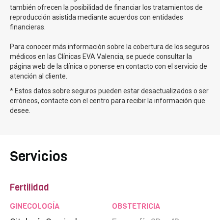
Fecundación in vitro - FIV
también ofrecen la posibilidad de financiar los tratamientos de
FIV con Semen de Donante
reproducción asistida mediante acuerdos con entidades
FIV con Óvulos de Donante - Ovodonación
financieras.
FIV con Óvulos y Semen de Donante
Para conocer más información sobre la cobertura de los seguros
FIV Método Ropa
médicos en las Clínicas EVA Valencia, se puede consultar la
página web de la clínica o ponerse en contacto con el servicio de
Inseminación artificial
atención al cliente.
Inseminación artificial con donante
* Estos datos sobre seguros pueden estar desactualizados o ser
erróneos, contacte con el centro para recibir la información que
Tratamientos para ser madre soltera
desee.
DGP
Diagnóstico Genético Preimplantacional
Preservación fertilidad
Servicios
Vitrificación de Óvulos
Preservación de la paternidad
Fertilidad
Rejuvenecimiento ovarico
Unidad avanzada de
Rejuvenecimiento Ovárico
GINECOLOGÍA
OBSTETRICIA