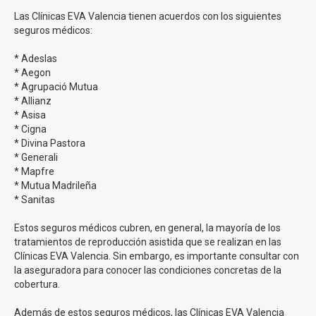
Las Clínicas EVA Valencia tienen acuerdos con los siguientes
Tasas de éxito en la inseminación artificial en Clínicas
seguros médicos:
EVA
* Adeslas
* Aegon
En Clínicas Eva tenemos una tasa de éxito para
* Agrupació Mutua
nuestro tratamiento de inseminación que supera el
* Allianz
20% a la media nacional
. Estamos muy contentos de
* Asisa
poder continuar ofreciendo estos números y de poder
* Cigna
continuar ayudando a nuestros pacientes en su sueño de
* Divina Pastora
ser padres y madres.
* Generali
* Mapfre
* Mutua Madrileña
Precios inseminación artificial en Clínicas EVA
* Sanitas
En
Clinicas Eva puedes realizar tu Inseminación
Estos seguros médicos cubren, en general, la mayoría de los
Artificial desde 620€
.
tratamientos de reproducción asistida que se realizan en las
Disponen de una financiación para todos sus tratamientos.
Clínicas EVA Valencia. Sin embargo, es importante consultar con
la aseguradora para conocer las condiciones concretas de la
cobertura.
Todos nuestros tratamientos:
Además de estos seguros médicos, las Clínicas EVA Valencia