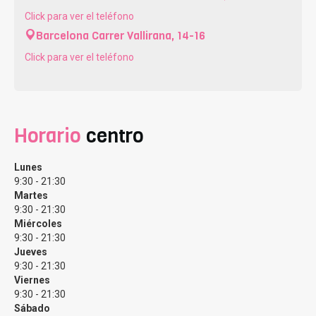
Click para ver el teléfono
Barcelona
Carrer Vallirana, 14-16
Click para ver el teléfono
Nuestros principales servicios.
Horario
centro
Desde Clínicas Eva ofrecemos
todos los tratamientos
Lunes
de fertilidad y reproducción asistida personalizados
9:30 - 21:30
según las edades, sexo y situaciones particulares de
Martes
cada paciente, pero es cierto que nuestros servicios
9:30 - 21:30
Miércoles
estrella son la Fecundación in Vitro, la Inseminación
9:30 - 21:30
Artificial y el método Ropa
Jueves
9:30 - 21:30
Fecundación In Vitro
Viernes
9:30 - 21:30
Sábado
La
fecundación in vitro (FIV)
, también conocida como