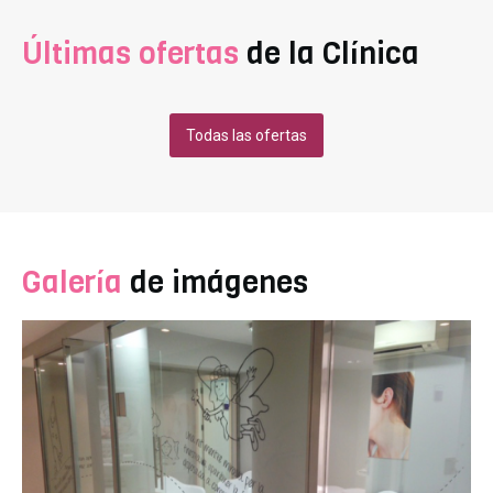
explicamos cómo funciona. Una vez hayas recibido el
diagnóstico y tengas el presupuesto, puedes optar
Últimas ofertas
de la Clínica
por financiar tu tratamiento. Todo el trámite se
realiza desde la propia Clínica y no tienes que
desplazarte a la entidad financiera. Si optas por esta
forma de pago, deberás entregar en la clínica tu DNI,
Todas las ofertas
última nómina y el número de cuenta bancaria donde
vayas a domiciliar los recibos. No hace falta que
cambies de banco. La respuesta de la entidad
financiera en la aprobación de la operación es muy
rápida. ¿Qué tipo de financiación puedo contratar?
Financiación sin intereses, con cuotas mensuales y
Galería
de imágenes
plazos desde 3 meses hasta 12 meses. Financiación
con intereses, con cuotas mensuales y plazos desde
6 meses hasta 60 meses.
PRIMERA CONSULTA GRATUITA.
FINANCIACIÓN A MEDIDA