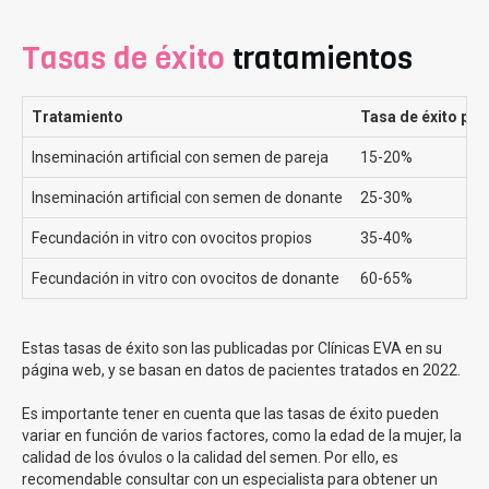
¿Por qué realizar la FIV Método ROPA en Clínicas Eva?
Tasas de éxito
tratamientos
En Clinicas Eva, contamos con más de 200 especialistas
que brindan asesoramiento, acompañamiento y
Tratamiento
Tasa de éxito por
preparación para los tratamientos de reproducción
asistida. Somos la clínica preferida para el método ROPA
Inseminación artificial con semen de pareja
15-20%
por las pacientes en España.
Inseminación artificial con semen de donante
25-30%
Cada caso que llega a Clínicas Eva es diferente, pero
Fecundación in vitro con ovocitos propios
35-40%
frecuentemente nos encontramos con dudas y preguntas
que estamos encantados de poder asesorar a todas
Fecundación in vitro con ovocitos de donante
60-65%
nuestras pacientes. Preguntas como si
es necesario
estar casadas para realizarse un Metodo Ropa
donde
explicamos que no,
ya no es necesario
, si pueden
elegir
Estas tasas de éxito son las publicadas por Clínicas EVA en su
el donante de semen
, donde informamos que en España
página web, y se basan en datos de pacientes tratados en 2022.
no es legal pero
hacemos todo lo posible por encontrar
el de mayor parecido a la mama gestante o
que mama
Es importante tener en cuenta que las tasas de éxito pueden
sera la donante y cual la gestante
, a lo que
variar en función de varios factores, como la edad de la mujer, la
respondemos que
es una decisión personal de la
calidad de los óvulos o la calidad del semen. Por ello, es
pareja
recomendable consultar con un especialista para obtener un
, aunque si que es cierto que nuestros