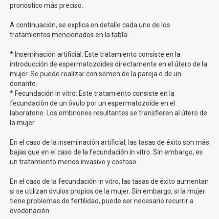
pronóstico más preciso.
profesionales aconsejarán siempre en función de la
calidad de los óvulos de cada mama.
A continuación, se explica en detalle cada uno de los
Si tienes cualquier duda, rellena nuestro formulario y
tratamientos mencionados en la tabla:
estaremos encantados de ayudarte!
* Inseminación artificial: Este tratamiento consiste en la
Somos
la clínica en España con más Metodo Ropa
introducción de espermatozoides directamente en el útero de la
realizados en el último año
y con mayor tasas de éxito.
mujer. Se puede realizar con semen de la pareja o de un
donante.
Inseminación Artificial Clínicas Eva
* Fecundación in vitro: Este tratamiento consiste en la
fecundación de un óvulo por un espermatozoide en el
laboratorio. Los embriones resultantes se transfieren al útero de
La inseminación artificial es un procedimiento médico que
la mujer.
puede
ayudarte a concebir un bebé cuando tienes
dificultades para lograrlo de forma natural
. Durante
En el caso de la inseminación artificial, las tasas de éxito son más
este procedimiento, colocamos cuidadosamente los
bajas que en el caso de la fecundación in vitro. Sin embargo, es
espermatozoides en el útero de la mujer para que puedan
un tratamiento menos invasivo y costoso.
encontrarse con sus óvulos y producirse el embarazo.
En el caso de la fecundación in vitro, las tasas de éxito aumentan
La inseminación artificial se realiza en nuestro consultorio
si se utilizan óvulos propios de la mujer. Sin embargo, si la mujer
médico, y no requiere cirugía ni anestesia. Es un
tiene problemas de fertilidad, puede ser necesario recurrir a
procedimiento más sencillo y menos invasivo que otros
ovodonación.
métodos de reproducción asistida, como la fertilización in