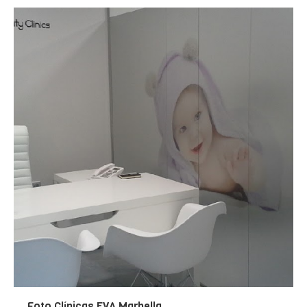
explicamos cómo funciona. Una vez hayas recibido el
diagnóstico y tengas el presupuesto, puedes optar
por financiar tu tratamiento. Todo el trámite se
realiza desde la propia Clínica y no tienes que
desplazarte a la entidad financiera. Si optas por esta
forma de pago, deberás entregar en la clínica tu DNI,
última nómina y el número de cuenta bancaria donde
vayas a domiciliar los recibos. No hace falta que
cambies de banco. La respuesta de la entidad
financiera en la aprobación de la operación es muy
rápida. ¿Qué tipo de financiación puedo contratar?
Financiación sin intereses, con cuotas mensuales y
plazos desde 3 meses hasta 12 meses. Financiación
con intereses, con cuotas mensuales y plazos desde
6 meses hasta 60 meses.
PRIMERA CONSULTA GRATUITA.
FINANCIACIÓN A MEDIDA
Foto Clínicas EVA Marbella