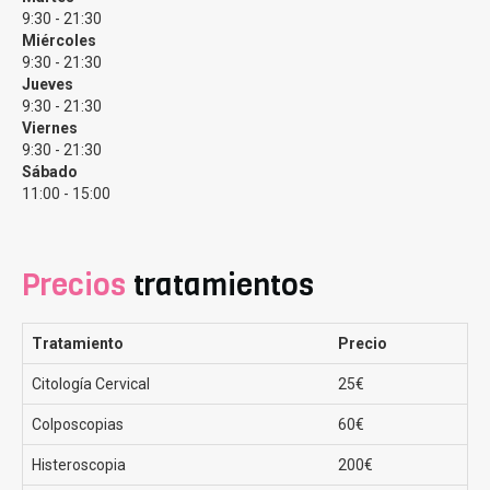
9:30 - 21:30
Miércoles
9:30 - 21:30
Jueves
9:30 - 21:30
Viernes
9:30 - 21:30
Sábado
Nuestros principales servicios.
11:00 - 15:00
Desde Clínicas Eva ofrecemos
todos los tratamientos
Precios
tratamientos
de fertilidad y reproducción asistida personalizados
según las edades, sexo y situaciones particulares de
cada paciente, pero es cierto que nuestros servicios
Tratamiento
Precio
estrella son la Fecundación in Vitro, la Inseminación
Artificial y el método Ropa
Citología Cervical
25€
Colposcopias
60€
Fecundación In Vitro
Histeroscopia
200€
La
fecundación in vitro (FIV)
, también conocida como