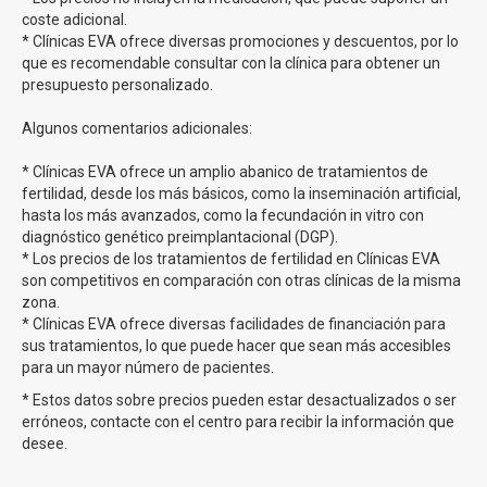
Precio FIV con ovodonación
coste adicional.
* Clínicas EVA ofrece diversas promociones y descuentos, por lo
que es recomendable consultar con la clínica para obtener un
Clínicas Eva te ofrece el tratamiento de fecundación
presupuesto personalizado.
in vitro con ovodonación desde 150€ al mes
. Recuerda
que los precios de Clínicas Eva pueden sufrir variaciones
Algunos comentarios adicionales:
dependiendo del momento, ya que ofrecen numerosas
ventajas para un número determinado de pacientes.
* Clínicas EVA ofrece un amplio abanico de tratamientos de
fertilidad, desde los más básicos, como la inseminación artificial,
hasta los más avanzados, como la fecundación in vitro con
Metodo Ropa Clínicas Eva
diagnóstico genético preimplantacional (DGP).
* Los precios de los tratamientos de fertilidad en Clínicas EVA
La
Fecundación in Vitro método ROPA
es una variante
son competitivos en comparación con otras clínicas de la misma
de la Fecundación In Vitro diseñada
para parejas de
zona.
mujeres
. En este método, una de las mujeres dona los
* Clínicas EVA ofrece diversas facilidades de financiación para
óvulos, que son fertilizados con semen de donante en el
sus tratamientos, lo que puede hacer que sean más accesibles
para un mayor número de pacientes.
laboratorio. Luego, el embrión resultante se implanta en el
útero de la otra mujer, quien se convierte en la madre
* Estos datos sobre precios pueden estar desactualizados o ser
gestante y dará a luz al bebé.
Ambas mujeres tienen un
erróneos, contacte con el centro para recibir la información que
papel activo en el proceso, siendo una la madre
desee.
biológica y la otra la madre gestante.