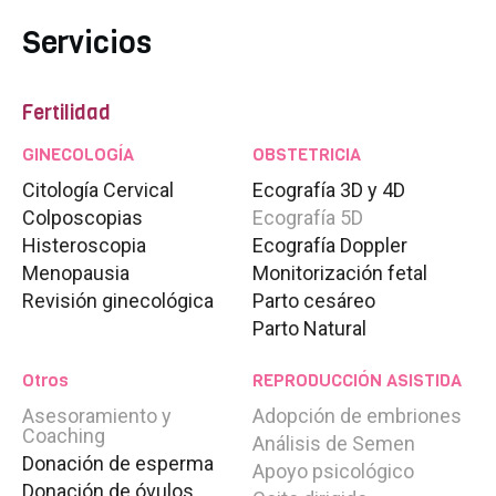
Fecundación in vitro - FIV
Servicios
FIV con Semen de Donante
FIV con Óvulos de Donante - Ovodonación
FIV con Óvulos y Semen de Donante
Fertilidad
FIV Método Ropa
GINECOLOGÍA
OBSTETRICIA
Inseminación artificial
Inseminación artificial con donante
Citología Cervical
Ecografía 3D y 4D
Colposcopias
Ecografía 5D
Tratamientos para ser madre soltera
Histeroscopia
Ecografía Doppler
DGP
Menopausia
Monitorización fetal
Diagnóstico Genético Preimplantacional
Revisión ginecológica
Parto cesáreo
Parto Natural
Preservación fertilidad
Vitrificación de Óvulos
Preservación de la paternidad
Otros
REPRODUCCIÓN ASISTIDA
Asesoramiento y
Adopción de embriones
Rejuvenecimiento ovarico
Unidad avanzada de
Coaching
Análisis de Semen
Rejuvenecimiento Ovárico
Donación de esperma
Apoyo psicológico
Donación de óvulos