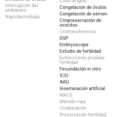
Coito dirigido
PLANeva
Plan ahorro Eva para conseguir tu embarazo
Interrupción del
Congelación de óvulos
embarazo
MINERVA FOR EVA
Plan Nutricional Eva Para Conseguir
Congelación de semen
Naprotecnología
Tu Embarazo
Criopreservación de
ovocitos
OPCIÓNEVA
Plan personalizado EVA. Tú eliges la mejor
Criotransferencia
opción
DGP
Embryoscope
Técnicas
Estudio de fertilidad
MACS
Extracciones pruebas
ICSI – Microinyección espermática
fertilidad
PICSI - ICSI fisiológico
Fecundación in vitro
Cultivo de embriones hasta blastocisto
ICSI
Transferencia de embriones
Vitrificación de embriones
IMSI
Programa Donación de Óvulos
Inseminación artificial
MACS
Pruebas Diagnósticas
Método ropa
Estudio integral de fertilidad femenina
Ovodonación
Estudio de fertilidad masculina
Preservación fertilidad