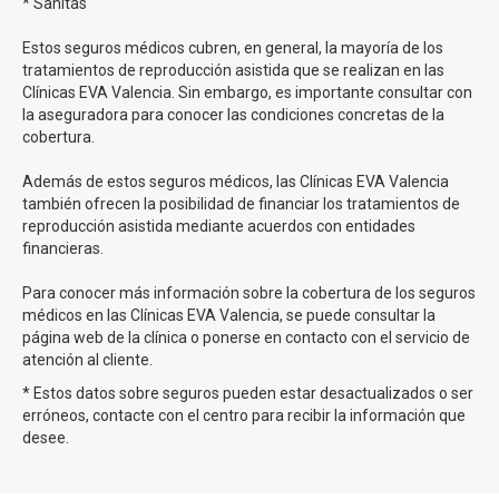
* Sanitas
Tasas de éxito en la inseminación artificial en Clínicas
Estos seguros médicos cubren, en general, la mayoría de los
EVA
tratamientos de reproducción asistida que se realizan en las
Clínicas EVA Valencia. Sin embargo, es importante consultar con
la aseguradora para conocer las condiciones concretas de la
En Clínicas Eva tenemos una tasa de éxito para
cobertura.
nuestro tratamiento de inseminación que supera el
20% a la media nacional
. Estamos muy contentos de
Además de estos seguros médicos, las Clínicas EVA Valencia
poder continuar ofreciendo estos números y de poder
también ofrecen la posibilidad de financiar los tratamientos de
continuar ayudando a nuestros pacientes en su sueño de
reproducción asistida mediante acuerdos con entidades
ser padres y madres.
financieras.
Para conocer más información sobre la cobertura de los seguros
Precios inseminación artificial en Clínicas EVA
médicos en las Clínicas EVA Valencia, se puede consultar la
página web de la clínica o ponerse en contacto con el servicio de
En
Clinicas Eva puedes realizar tu Inseminación
atención al cliente.
Artificial desde 620€
.
* Estos datos sobre seguros pueden estar desactualizados o ser
Disponen de una financiación para todos sus tratamientos.
erróneos, contacte con el centro para recibir la información que
desee.
Todos nuestros tratamientos: