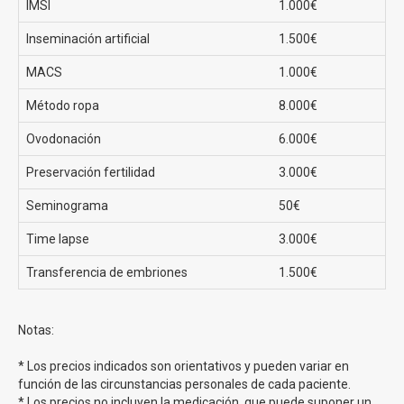
IMSI
1.000€
Precios fecundación in vitro en Clínicas EVA
Inseminación artificial
1.500€
MACS
1.000€
El
precio de una FIV convencional en Clínicas EVA
comienza en los 2690€
sin duda un precio sin
Método ropa
8.000€
competencia en toda España. Además ofrecen
financiación para todos los procesos de tu tratamiento.
Ovodonación
6.000€
Preservación fertilidad
3.000€
Ovodonación
Seminograma
50€
El tratamiento de fertilidad con mayor tasa de éxito
Time lapse
3.000€
puesto que se realiza una fecundación in vitro recibiendo
óvulos de donante.
Transferencia de embriones
1.500€
Tasas de éxito en la ovodonación en Clínicas EVA
Notas:
La FIV con ovodonación en Clínicas Eva tiene una tasa
* Los precios indicados son orientativos y pueden variar en
de éxito del 80%
función de las circunstancias personales de cada paciente.
* Los precios no incluyen la medicación, que puede suponer un