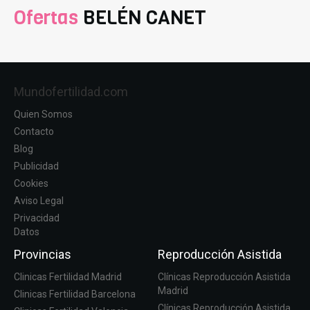
Ofertas
BELÉN CANET
Mundofertilidad.com
Quien Somos
Contacto
Blog
Publicidad
Cookies
Aviso Legal
Privacidad
Datos
Provincias
Reproducción Asistida
Clinicas Fertilidad Madrid
Clínicas Reproducción Asistida
Madrid
Clinicas Fertilidad Barcelona
Clínicas Reproducción Asistida