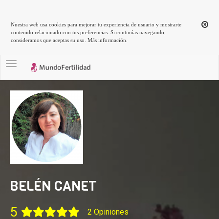
Nuestra web usa cookies para mejorar tu experiencia de usuario y mostrarte
contenido relacionado con tus preferencias. Si continúas navegando,
consideramos que aceptas su uso.
Más información
.
Toggle navigation
BELÉN CANET
5
2 Opiniones