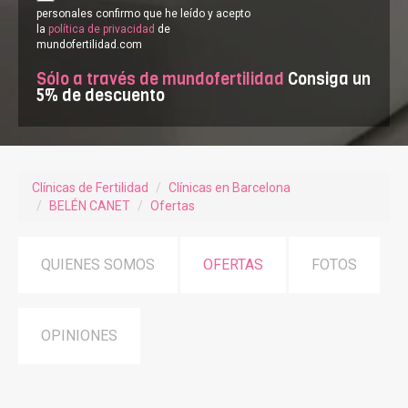
personales confirmo que he leído y acepto
la
política de privacidad
de
mundofertilidad.com
Sólo a través de mundofertilidad
Consiga un
5% de descuento
Clínicas de Fertilidad
Clínicas en Barcelona
BELÉN CANET
Ofertas
QUIENES SOMOS
OFERTAS
FOTOS
OPINIONES