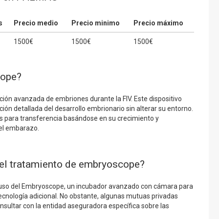
s
Precio medio
Precio minimo
Precio máximo
1500€
1500€
1500€
cope?
ión avanzada de embriones durante la FIV. Este dispositivo
n detallada del desarrollo embrionario sin alterar su entorno.
s para transferencia basándose en su crecimiento y
del embarazo.
el tratamiento de embryoscope?
l uso del Embryoscope, un incubador avanzado con cámara para
 tecnología adicional. No obstante, algunas mutuas privadas
consultar con la entidad aseguradora específica sobre las