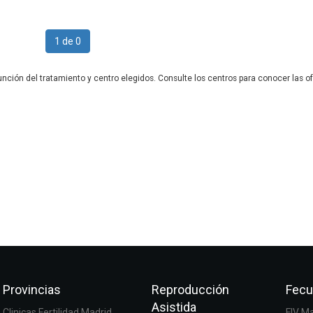
1 de 0
unción del tratamiento y centro elegidos. Consulte los centros para conocer las of
Provincias
Reproducción
Fecu
Asistida
Clinicas Fertilidad Madrid
FIV M