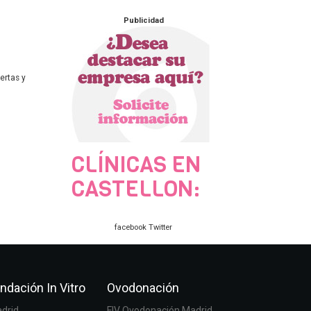
Publicidad
ertas y
CLÍNICAS EN
CASTELLON:
facebook
Twitter
ndación In Vitro
Ovodonación
adrid
FIV Ovodonación Madrid