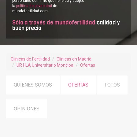
personales confirmo que he leído y acepto
la
política de privacidad
de
mundofertilidad.com
Sólo a través de mundofertilidad
calidad y
buen precio
Clínicas de Fertilidad
Clínicas en Madrid
UR HLA Universitario Moncloa
Ofertas
QUIENES SOMOS
OFERTAS
FOTOS
OPINIONES