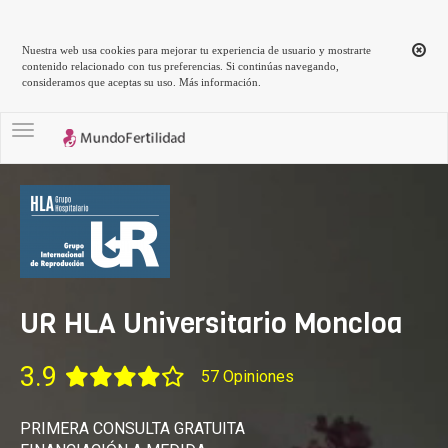
Nuestra web usa cookies para mejorar tu experiencia de usuario y mostrarte
contenido relacionado con tus preferencias. Si continúas navegando,
consideramos que aceptas su uso.
Más información
.
Toggle navigation
UR HLA Universitario Moncloa
3.9
57 Opiniones
PRIMERA CONSULTA GRATUITA