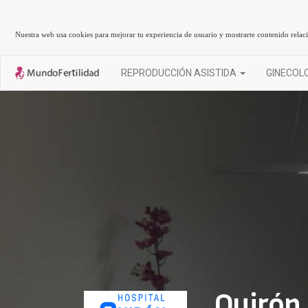
Nuestra web usa cookies para mejorar tu experiencia de usuario y mostrarte contenido rela
REPRODUCCIÓN ASISTIDA
GINECOL
Quirón