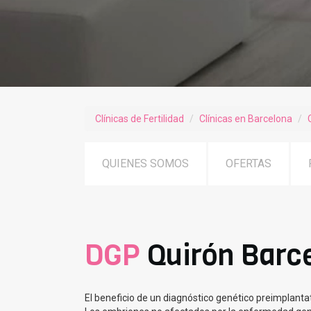
Clínicas de Fertilidad
Clínicas en Barcelona
QUIENES SOMOS
OFERTAS
DGP
Quirón Barc
El beneficio de un diagnóstico genético preimplanta