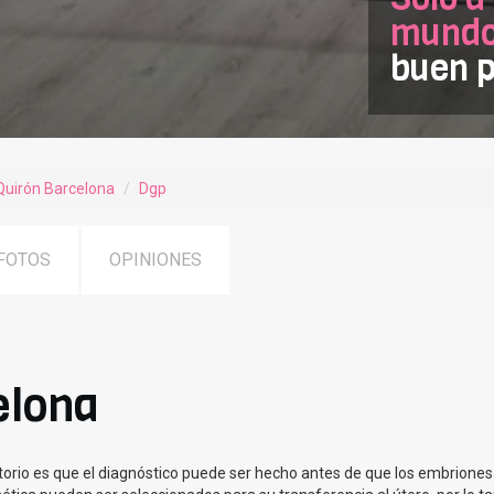
mundof
buen p
Quirón Barcelona
Dgp
FOTOS
OPINIONES
elona
torio es que el diagnóstico puede ser hecho antes de que los embriones