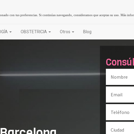
cionado con tus preferencias. Si continúas navegando, consideramos que aceptas su uso.
Más info
OGÍA
OBSTETRICIA
Otros
Blog
Consú
 Barcelona