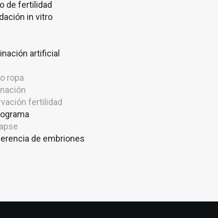
o de fertilidad
ación in vitro
nación artificial
o ropa
nación
vación fertilidad
ograma
lapse
ferencia de embriones