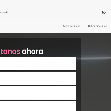
rmación
.
Acceso clínicas
Añadir clínica
ltanos
ahora