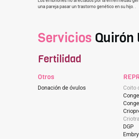
Los embriones no afectados por la enfermedad genét
una pareja pasar un trastorno genético en su hijo. .
Servicios
Quirón
Fertilidad
Otros
REPR
Donación de óvulos
Coito 
Conge
Conge
Criopr
Criotr
DGP
Embry