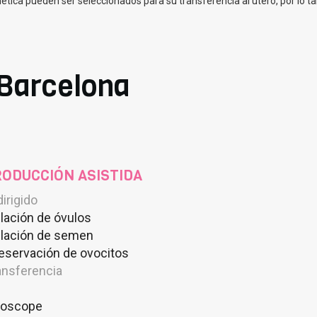
ica pueden ser seleccionados para su transferencia al útero, por lo ta
 Barcelona
ODUCCIÓN ASISTIDA
dirigido
lación de óvulos
lación de semen
eservación de ovocitos
ansferencia
oscope