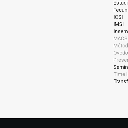
Estudi
Fecund
ICSI
IMSI
Insemi
MACS
Métod
Ovodo
Preser
Semin
Time 
Trans