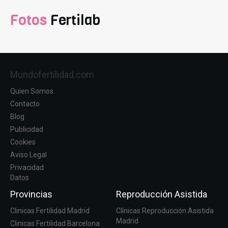
Fotos
Fertilab
Mundofertilidad.com
Quien Somos
Contacto
Blog
Publicidad
Cookies
Aviso Legal
Privacidad
Datos
Provincias
Reproducción Asistida
Clinicas Fertilidad Madrid
Clínicas Reproducción Asistida
Madrid
Clinicas Fertilidad Barcelona