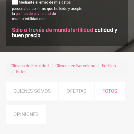
Mediante el envío de mis datos
personales confirmo que he leído y acepto
la
política de privacidad
de
mundofertilidad.com
Sólo a través de mundofertilidad
calidad y
buen precio
Clínicas de Fertilidad
Clínicas en Barcelona
Fertilab
Fotos
QUIENES SOMOS
OFERTAS
FOTOS
OPINIONES