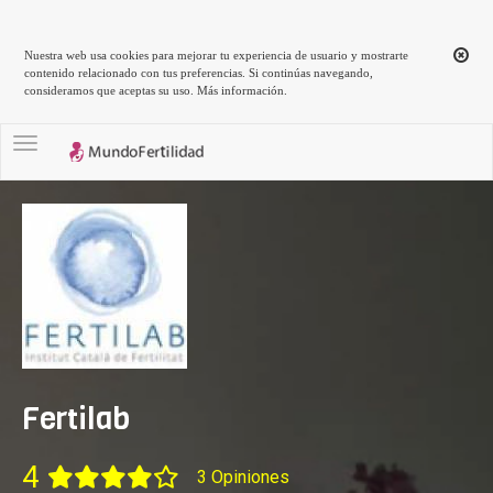
Nuestra web usa cookies para mejorar tu experiencia de usuario y mostrarte
contenido relacionado con tus preferencias. Si continúas navegando,
consideramos que aceptas su uso.
Más información
.
Toggle navigation
Fertilab
4
3 Opiniones