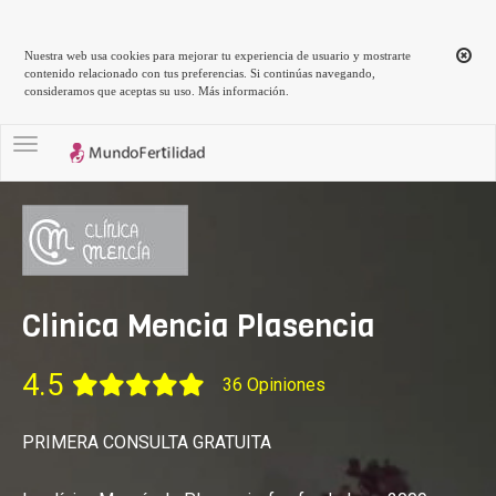
Nuestra web usa cookies para mejorar tu experiencia de usuario y mostrarte
contenido relacionado con tus preferencias. Si continúas navegando,
consideramos que aceptas su uso.
Más información
.
Toggle navigation
Clinica Mencia Plasencia
4.5
36 Opiniones
PRIMERA CONSULTA GRATUITA