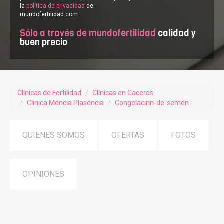
la
política de privacidad
de
mundofertilidad.com
Sólo a través de mundofertilidad
calidad y
buen precio
Clínicas de Fertilidad
Clínicas en Caceres
Clinica Mencia Plasencia
Congelacinn-de-semen
QUIENES SOMOS
OFERTAS
FOTOS
OPINIONES