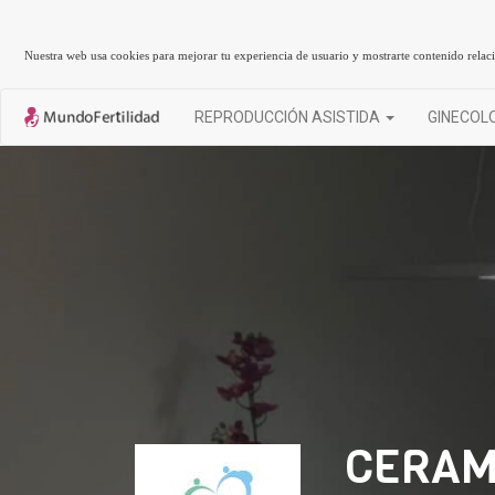
Nuestra web usa cookies para mejorar tu experiencia de usuario y mostrarte contenido rela
REPRODUCCIÓN ASISTIDA
GINECOL
CERAM