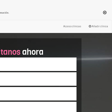
rmación
.
Acceso clínicas
Añadir clínica
ltanos
ahora