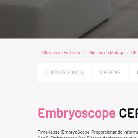
Clínicas de Fertilidad
Clínicas en Malaga
CE
QUIENES SOMOS
OFERTAS
Embryoscope
CE
Time-lapse (EmbryoScope. Proporcionando informaci