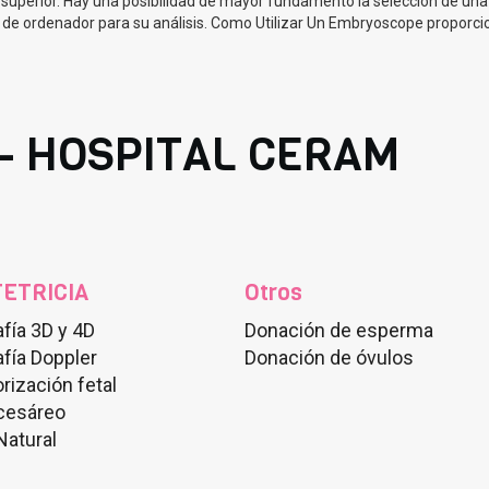
uperior. Hay una posibilidad de mayor fundamento la selección de una 
 de ordenador para su análisis. Como Utilizar Un Embryoscope proporc
- HOSPITAL CERAM
ETRICIA
Otros
fía 3D y 4D
Donación de esperma
fía Doppler
Donación de óvulos
rización fetal
 cesáreo
Natural