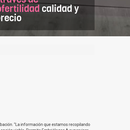
ertilidad
calidad y
recio
ubación. "La información que estamos recopilando