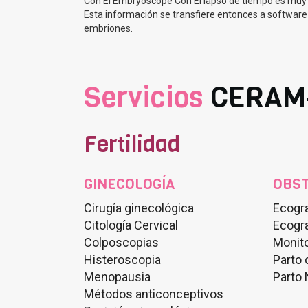
Con El Embryoscope Con El lapso de tiempo es muy s
Esta información se transfiere entonces a software
embriones.
Servicios
CERAM
Fertilidad
GINECOLOGÍA
OBST
Cirugía ginecológica
Ecogra
Citología Cervical
Ecogra
Colposcopias
Monito
Histeroscopia
Parto
Menopausia
Parto 
Métodos anticonceptivos