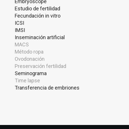
Embryoscope
Estudio de fertilidad
Fecundación in vitro
ICSI
IMSI
Inseminación artificial
MACS
Método ropa
Ovodonación
Preservación fertilidad
Seminograma
Time lapse
Transferencia de embriones