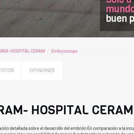
mundof
buen p
RAM- HOSPITAL CERAM
Embryoscope
FOTOS
OPINIONES
RAM- HOSPITAL CERAM
ón detallada sobre el desarrollo del embrión En comparación a la inc