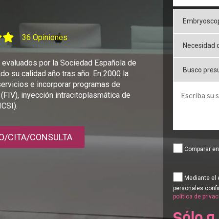
M
36 Opiniones
 evaluados por la Sociedad Española de
ndo su calidad año tras año. En 2000 la
servicios e incorporar programas de
ro (FIV), inyección intracitoplasmática de
CSI).
O/CITA/CONSULTA
Comparar ent
Mediante el 
personales confi
política de priva
Sólo a