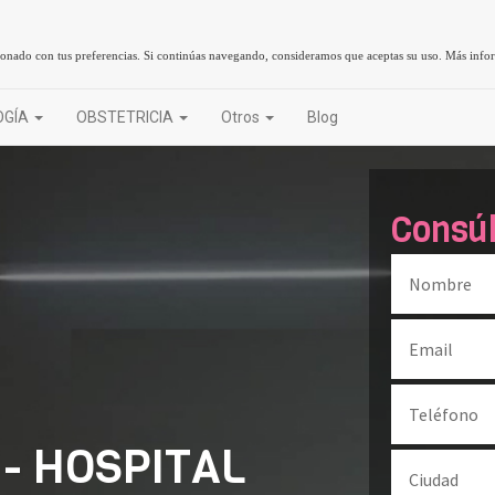
cionado con tus preferencias. Si continúas navegando, consideramos que aceptas su uso.
Más info
OGÍA
OBSTETRICIA
Otros
Blog
Consú
- HOSPITAL