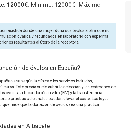
te:
12000€
. Minimo: 12000€. Máximo:
ión asistida donde una mujer dona sus óvulos a otra que no
timulación ovárica y fecundados en laboratorio con esperma
riones resultantes al útero de la receptora.
donación de óvulos en España?
aña varía según la clínica y los servicios incluidos,
ros. Este precio suele cubrir la selección y los exámenes de
los óvulos, la fecundación in vitro (FIV) y la transferencia
ora o pruebas adicionales pueden elevar el costo. Las leyes
 que hace que la donación de óvulos sea una práctica
udades en Albacete