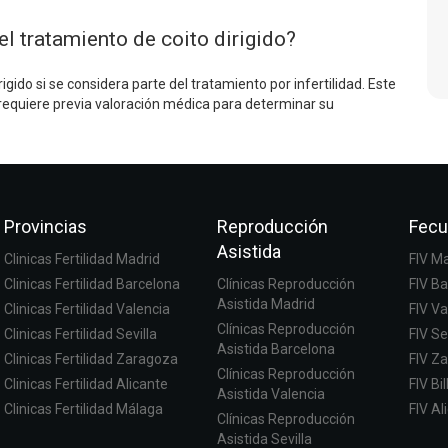
l tratamiento de coito dirigido?
igido si se considera parte del tratamiento por infertilidad. Este
 requiere previa valoración médica para determinar su
Provincias
Reproducción
Fecu
Asistida
Clinicas Fertilidad Madrid
FIV M
Clinicas Fertilidad Barcelona
Clínicas Reproducción
FIV B
Asistida Madrid
Clinicas Fertilidad Valencia
FIV Va
Clínicas Reproducción
Clinicas Fertilidad Sevilla
FIV Se
Asistida Barcelona
Clinicas Fertilidad Zaragoza
FIV Z
Clínicas Reproducción
Clinicas Fertilidad Alicante
FIV Bi
Asistida Valencia
Clinicas Fertilidad Málaga
FIV Al
Clínicas Reproducción
Asistida Sevilla