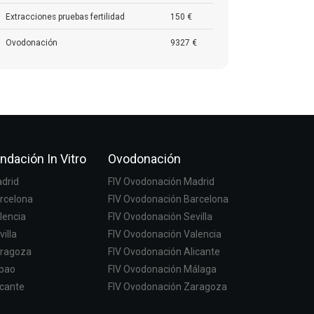
Extracciones pruebas fertilidad
150 €
Ovodonación
9327 €
ndación In Vitro
Ovodonación
adrid
FIV Ovodonación Madrid
arcelona
FIV Ovodonación Barcelona
lencia
FIV Ovodonación Sevilla
villa
FIV Ovodonación Valencia
aragoza
FIV Ovodonación Alicante
lbao
FIV Ovodonación Málaga
icante
FIV Ovodonación Zaragoza