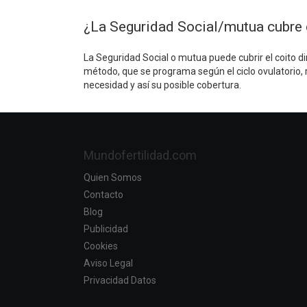
¿La Seguridad Social/mutua cubre e
La Seguridad Social o mutua puede cubrir el coito dir
método, que se programa según el ciclo ovulatorio,
necesidad y así su posible cobertura.
Mundofertilidad.com
Quien Somos
Contacto
Blog
Publicidad
Cookies
Aviso Legal
Privacidad Datos