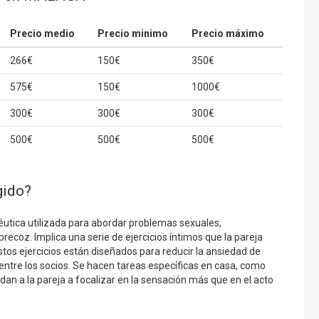
Precio medio
Precio minimo
Precio máximo
266€
150€
350€
575€
150€
1000€
300€
300€
300€
500€
500€
500€
gido?
péutica utilizada para abordar problemas sexuales,
precoz. Implica una serie de ejercicios íntimos que la pareja
Estos ejercicios están diseñados para reducir la ansiedad de
entre los socios. Se hacen tareas específicas en casa, como
dan a la pareja a focalizar en la sensación más que en el acto