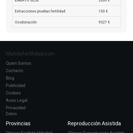
EMBRYO GLUE
2000 €
Extracciones pruebas fertilidad
150 €
Ovodonación
9327 €
Mundofertilidad.com
Quien Somos
Contacto
Blog
Publicidad
Cookies
Aviso Legal
Privacidad
Datos
Provincias
Reproducción Asistida
Clinicas Fertilidad Madrid
Clínicas Reproducción Asistida