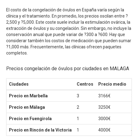
El costo de la congelación de óvulos en España varía según la
clínica y el tratamiento. En promedio, los precios oscilan entre ?
2,500 y ?5,000. Este coste suele incluir la estimulación ovárica, la
extracción de óvulos y su congelación. Sin embargo, no incluye la
conservación anual que puede variar de ?300 a ?600. Hay que
considerar también los costos de medicación que pueden sumar
?1,000 más. Frecuentemente, las clínicas ofrecen paquetes
completos.
Precios congelación de óvulos por ciudades en MALAGA
Ciudades
Centros
Precio medio
Pr
Precio en Marbella
3
3166€
30
Precio en Málaga
2
3250€
30
Precio en Fuengirola
1
3000€
30
Precio en Rincón de la Victoria
1
4000€
40