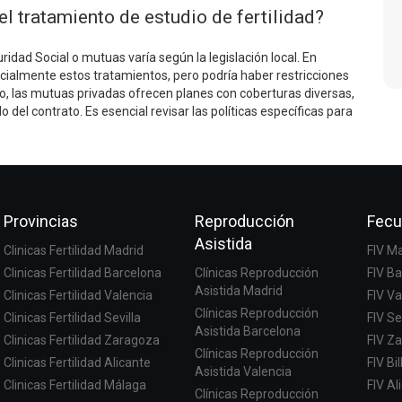
l tratamiento de estudio de fertilidad?
uridad Social o mutuas varía según la legislación local. En
rcialmente estos tratamientos, pero podría haber restricciones
o, las mutuas privadas ofrecen planes con coberturas diversas,
del contrato. Es esencial revisar las políticas específicas para
Provincias
Reproducción
Fecu
Asistida
Clinicas Fertilidad Madrid
FIV M
Clinicas Fertilidad Barcelona
Clínicas Reproducción
FIV B
Asistida Madrid
Clinicas Fertilidad Valencia
FIV Va
Clínicas Reproducción
Clinicas Fertilidad Sevilla
FIV Se
Asistida Barcelona
Clinicas Fertilidad Zaragoza
FIV Z
Clínicas Reproducción
Clinicas Fertilidad Alicante
FIV Bi
Asistida Valencia
Clinicas Fertilidad Málaga
FIV Al
Clínicas Reproducción