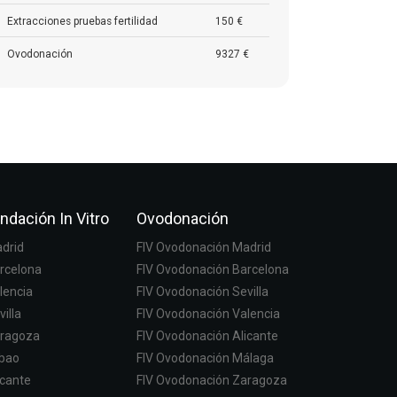
Extracciones pruebas fertilidad
150 €
Ovodonación
9327 €
ndación In Vitro
Ovodonación
adrid
FIV Ovodonación Madrid
arcelona
FIV Ovodonación Barcelona
lencia
FIV Ovodonación Sevilla
villa
FIV Ovodonación Valencia
aragoza
FIV Ovodonación Alicante
lbao
FIV Ovodonación Málaga
icante
FIV Ovodonación Zaragoza