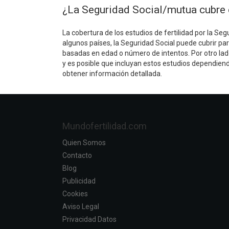
¿La Seguridad Social/mutua cubre e
La cobertura de los estudios de fertilidad por la Seg
algunos países, la Seguridad Social puede cubrir pa
basadas en edad o número de intentos. Por otro lad
y es posible que incluyan estos estudios dependiendo 
obtener información detallada.
Mundofertilidad.com
Quien Somos
Contacto
Blog
Publicidad
Cookies
Aviso Legal
Privacidad Datos