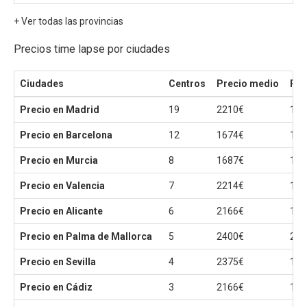
+ Ver todas las provincias
Precios time lapse por ciudades
Ciudades
Centros
Precio medio
Pre
Precio en Madrid
19
2210€
100
Precio en Barcelona
12
1674€
100
Precio en Murcia
8
1687€
100
Precio en Valencia
7
2214€
150
Precio en Alicante
6
2166€
150
Precio en Palma de Mallorca
5
2400€
200
Precio en Sevilla
4
2375€
150
Precio en Cádiz
3
2166€
150