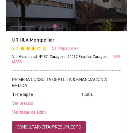
UR HLA Montpellier
2.7
517 Opiniones
Vía Hispanidad, Nº 37, Zaragoza. 50012 España, Zaragoza
VER
MAPA
PRIMERA CONSULTA GRATUITA & FINANCIACIÓN A
MEDIDA
Time lapse
1500€
Ver precios
Ver tasas de éxito
CONSULTAR/CITA/PRESUPUESTO