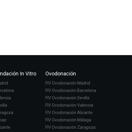
ndación In Vitro
Ovodonación
adrid
FIV Ovodonación Madrid
arcelona
FIV Ovodonación Barcelona
lencia
FIV Ovodonación Sevilla
villa
FIV Ovodonación Valencia
aragoza
FIV Ovodonación Alicante
lbao
FIV Ovodonación Málaga
icante
FIV Ovodonación Zaragoza