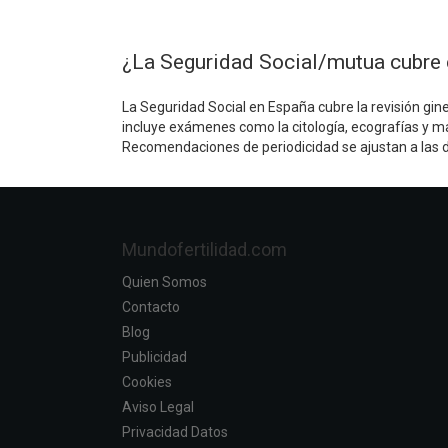
¿La Seguridad Social/mutua cubre e
La Seguridad Social en España cubre la revisión gin
incluye exámenes como la citología, ecografías y m
Recomendaciones de periodicidad se ajustan a las di
Mundofertilidad.com
Quien Somos
Contacto
Blog
Publicidad
Cookies
Aviso Legal
Privacidad Datos