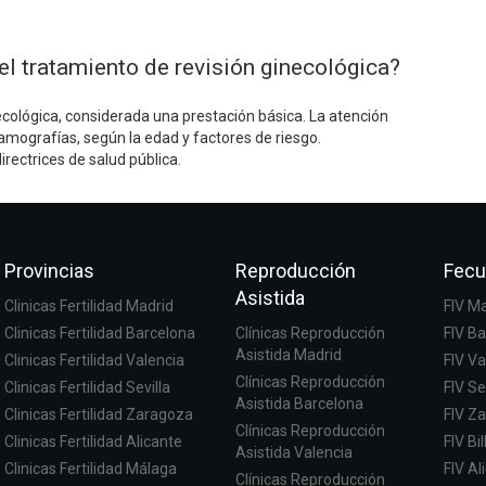
l tratamiento de revisión ginecológica?
ecológica, considerada una prestación básica. La atención
amografías, según la edad y factores de riesgo.
rectrices de salud pública.
Provincias
Reproducción
Fecu
Asistida
Clinicas Fertilidad Madrid
FIV M
Clinicas Fertilidad Barcelona
Clínicas Reproducción
FIV B
Asistida Madrid
Clinicas Fertilidad Valencia
FIV Va
Clínicas Reproducción
Clinicas Fertilidad Sevilla
FIV Se
Asistida Barcelona
Clinicas Fertilidad Zaragoza
FIV Z
Clínicas Reproducción
Clinicas Fertilidad Alicante
FIV Bi
Asistida Valencia
Clinicas Fertilidad Málaga
FIV Al
Clínicas Reproducción