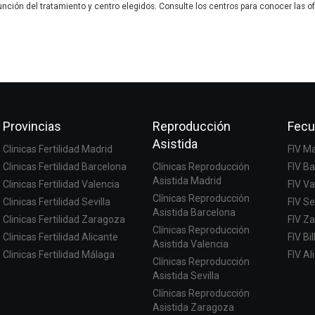
unción del tratamiento y centro elegidos. Consulte los centros para conocer las of
Provincias
Reproducción
Fecu
Asistida
Clinicas Fertilidad Madrid
FIV M
Clinicas Fertilidad Barcelona
Clínicas Reproducción
FIV B
Asistida Madrid
Clinicas Fertilidad Valencia
FIV Va
Clínicas Reproducción
Clinicas Fertilidad Sevilla
FIV Se
Asistida Barcelona
Clinicas Fertilidad Zaragoza
FIV Z
Clínicas Reproducción
Clinicas Fertilidad Alicante
FIV Bi
Asistida Valencia
Clinicas Fertilidad Málaga
FIV Al
Clínicas Reproducción
Asistida Sevilla
Clínicas Reproducción
Asistida Zaragoza