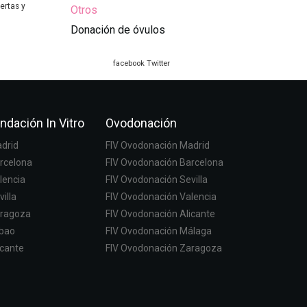
ertas y
Otros
Donación de óvulos
facebook
Twitter
ndación In Vitro
Ovodonación
adrid
FIV Ovodonación Madrid
arcelona
FIV Ovodonación Barcelona
lencia
FIV Ovodonación Sevilla
villa
FIV Ovodonación Valencia
aragoza
FIV Ovodonación Alicante
lbao
FIV Ovodonación Málaga
icante
FIV Ovodonación Zaragoza