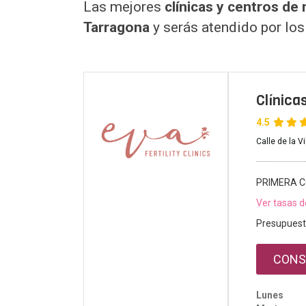
Las mejores
clínicas y centros de
Tarragona
y serás atendido por lo
Clínica
4.5
Calle de la V
PRIMERA C
Ver tasas d
Presupuest
CONS
Lunes