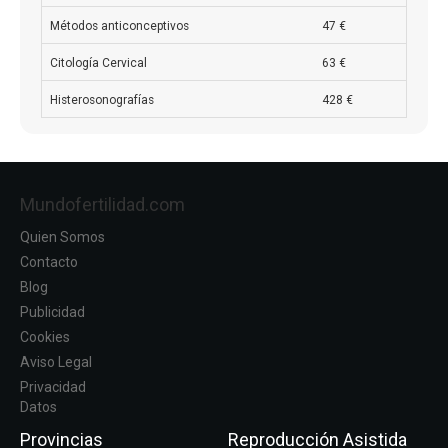
Métodos anticonceptivos
47 €
Citología Cervical
63 €
Histerosonografías
428 €
Mundofertilidad.com
Quien Somos
Contacto
Blog
Publicidad
Cookies
Aviso Legal
Privacidad
Datos
Provincias
Reproducción Asistida