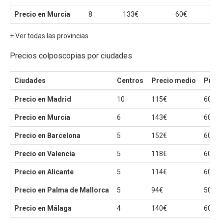
Precio en Murcia
8
133€
60€
+ Ver todas las provincias
Precios colposcopias por ciudades
Ciudades
Centros
Precio medio
Prec
Precio en Madrid
10
115€
60€
Precio en Murcia
6
143€
60€
Precio en Barcelona
5
152€
60€
Precio en Valencia
5
118€
60€
Precio en Alicante
5
114€
60€
Precio en Palma de Mallorca
5
94€
50€
Precio en Málaga
4
140€
60€