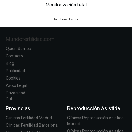
Monitorización fetal
facebook
Twitter
Mundofertilidad.com
Quien Somos
Contacto
Blog
Publicidad
Cookies
Aviso Legal
Privacidad
Datos
Provincias
Reproducción Asistida
Clinicas Fertilidad Madrid
Clínicas Reproducción Asistida
Madrid
Clinicas Fertilidad Barcelona
Clínicas Reproducción Asistida