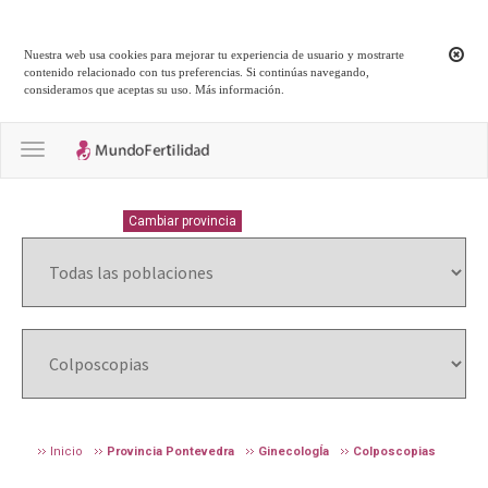
Nuestra web usa cookies para mejorar tu experiencia de usuario y mostrarte
contenido relacionado con tus preferencias. Si continúas navegando,
consideramos que aceptas su uso.
Más información
.
Toggle navigation
PONTEVEDRA
Cambiar provincia
Inicio
Provincia Pontevedra
GinecologÍa
Colposcopias