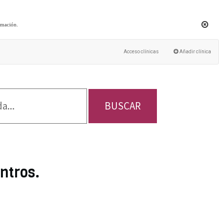
rmación
.
Acceso clínicas
Añadir clínica
BUSCAR
ntros.