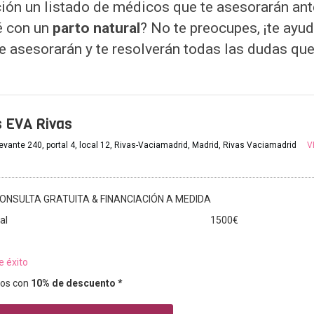
ión un listado de médicos que te asesorarán ante
bé con un
parto natural
? No te preocupes, ¡te ay
te asesorarán y te resolverán todas las dudas que
s EVA Rivas
evante 240, portal 4, local 12, Rivas-Vaciamadrid, Madrid, Rivas Vaciamadrid
V
ONSULTA GRATUITA & FINANCIACIÓN A MEDIDA
al
1500€
e éxito
os con
10% de descuento *