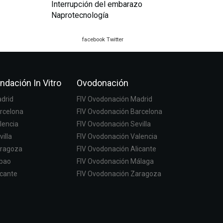
Interrupción del embarazo
Naprotecnología
facebook
Twitter
ndación In Vitro
Ovodonación
adrid
FIV Ovodonación Madrid
arcelona
FIV Ovodonación Barcelona
lencia
FIV Ovodonación Sevilla
villa
FIV Ovodonación Valencia
aragoza
FIV Ovodonación Alicante
lbao
FIV Ovodonación Málaga
icante
FIV Ovodonación Zaragoza