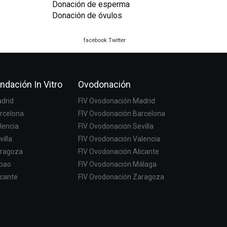
Donación de esperma
Donación de óvulos
facebook
Twitter
ndación In Vitro
Ovodonación
adrid
FIV Ovodonación Madrid
arcelona
FIV Ovodonación Barcelona
lencia
FIV Ovodonación Sevilla
villa
FIV Ovodonación Valencia
aragoza
FIV Ovodonación Alicante
lbao
FIV Ovodonación Málaga
icante
FIV Ovodonación Zaragoza