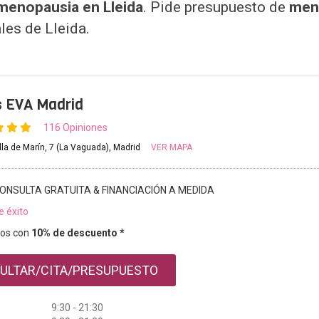
 menopausia en Lleida
. Pide presupuesto de
meno
les de Lleida.
s EVA Madrid
116 Opiniones
illa de Marín, 7 (La Vaguada), Madrid
VER MAPA
ONSULTA GRATUITA & FINANCIACIÓN A MEDIDA
e éxito
os con
10% de descuento *
ULTAR/CITA/PRESUPUESTO
9:30 - 21:30