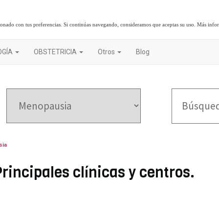
cionado con tus preferencias. Si continúas navegando, consideramos que aceptas su uso.
Más info
OGÍA
OBSTETRICIA
Otros
Blog
sia
rincipales clínicas y centros.