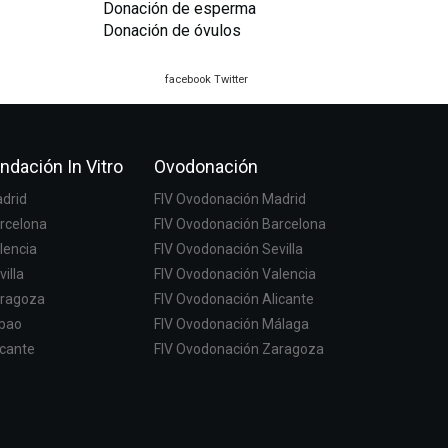
Donación de esperma
Donación de óvulos
facebook
Twitter
ndación In Vitro
Ovodonación
adrid
FIV Ovodonación Madrid
arcelona
FIV Ovodonación Barcelona
lencia
FIV Ovodonación Sevilla
villa
FIV Ovodonación Valencia
aragoza
FIV Ovodonación Alicante
lbao
FIV Ovodonación Málaga
icante
FIV Ovodonación Zaragoza