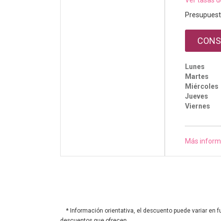
Ver tasas d
Presupuest
CONS
Lunes
Martes
Miércoles
Jueves
Viernes
Más inform
* Información orientativa, el descuento puede variar en f
descuentos que ofrecen.