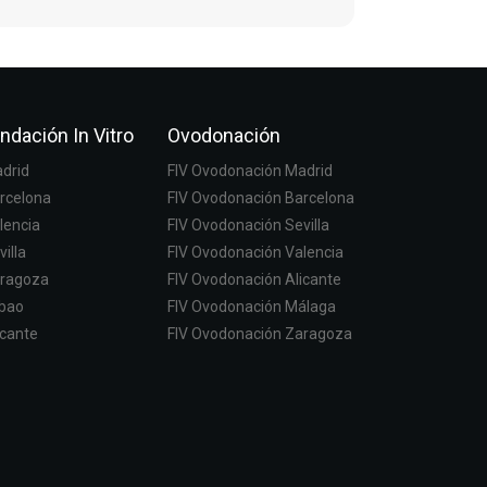
ndación In Vitro
Ovodonación
adrid
FIV Ovodonación Madrid
arcelona
FIV Ovodonación Barcelona
lencia
FIV Ovodonación Sevilla
villa
FIV Ovodonación Valencia
aragoza
FIV Ovodonación Alicante
lbao
FIV Ovodonación Málaga
icante
FIV Ovodonación Zaragoza