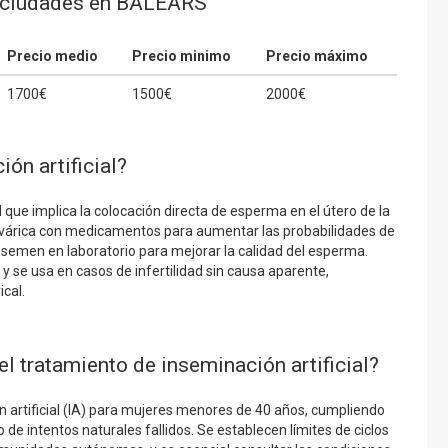
or ciudades en BALEARS
Precio medio
Precio minimo
Precio máximo
1700€
1500€
2000€
ión artificial?
ad que implica la colocación directa de esperma en el útero de la
n ovárica con medicamentos para aumentar las probabilidades de
 semen en laboratorio para mejorar la calidad del esperma.
y se usa en casos de infertilidad sin causa aparente,
cal.
l tratamiento de inseminación artificial?
n artificial (IA) para mujeres menores de 40 años, cumpliendo
o de intentos naturales fallidos. Se establecen límites de ciclos