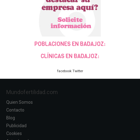
POBLACIONES EN BADAJOZ:
CLÍNICAS EN BADAJOZ:
facebook
Twitter
Mundofertilidad.com
Quien Somos
Contacto
Blog
Publicidad
Cookies