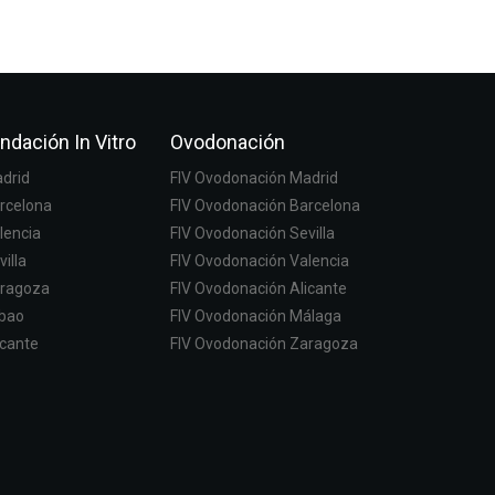
ndación In Vitro
Ovodonación
adrid
FIV Ovodonación Madrid
arcelona
FIV Ovodonación Barcelona
lencia
FIV Ovodonación Sevilla
villa
FIV Ovodonación Valencia
aragoza
FIV Ovodonación Alicante
lbao
FIV Ovodonación Málaga
icante
FIV Ovodonación Zaragoza