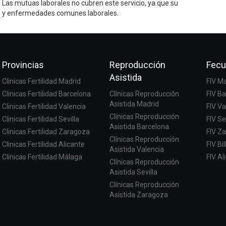
. Las mutuas laborales no cubren este servicio, ya que su
es y enfermedades comunes laborales.
Provincias
Reproducción
Fecu
Asistida
Clinicas Fertilidad Madrid
FIV M
Clinicas Fertilidad Barcelona
Clínicas Reproducción
FIV B
Asistida Madrid
Clinicas Fertilidad Valencia
FIV Va
Clínicas Reproducción
Clinicas Fertilidad Sevilla
FIV Se
Asistida Barcelona
Clinicas Fertilidad Zaragoza
FIV Z
Clínicas Reproducción
Clinicas Fertilidad Alicante
FIV Bi
Asistida Valencia
Clinicas Fertilidad Málaga
FIV Al
Clínicas Reproducción
Asistida Sevilla
Clínicas Reproducción
Asistida Zaragoza